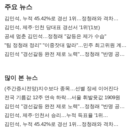
주요 뉴스
김민석, 누적 45.42%로 경선 1위…정청래와 격차
0.86%p(2보)
김민석, 제주·인천 당대표 경선서 '1위'(1보)
공세 멈춘 김민석…정청래 "갈등은 제가 수습"
"팀 정청래 정리" "이중잣대 말라"…민주 최고위원 계파
다툼 격화
김민석 "경선갈등 완전 제로 노력"…정청래 "반명 공세
사과부터"
많이 본 뉴스
(주간증시전망)지수보다 종목…선별 장세 이어진다
전국 기름값 12주 연속 하락…서울 휘발윳값 1909원
김민석 "경선갈등 완전 제로 노력"…정청래 "반명 공세
사과부터"
김민석, 제주·인천서 승리…누적 득표율 '1위
탈환'(종합)
김민석, 누적 45.42%로 경선 1위…정청래와 격차