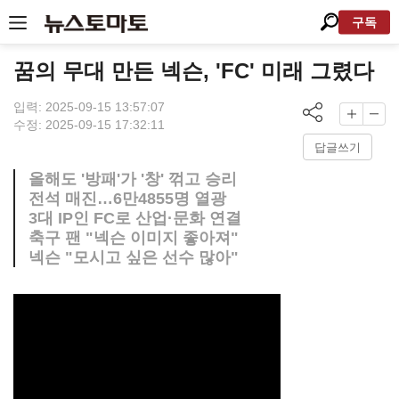
구독
꿈의 무대 만든 넥슨, 'FC' 미래 그렸다
입력: 2025-09-15 13:57:07
수정: 2025-09-15 17:32:11
답글쓰기
올해도 '방패'가 '창' 꺾고 승리
전석 매진…6만4855명 열광
3대 IP인 FC로 산업·문화 연결
축구 팬 "넥슨 이미지 좋아져"
넥슨 "모시고 싶은 선수 많아"