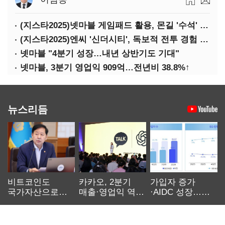
(지스타2025)넷마블 게임패드 활용, 몬길 '수석' 7대죄 '차석'
(지스타2025)엔씨 '신더시티', 독보적 전투 경험 필요
넷마블 "4분기 성장…내년 상반기도 기대"
넷마블, 3분기 영업익 909억…전년비 38.8%↑
뉴스리듬
비트코인도
카카오, 2분기
가입자 증가
국가자산으로…'
매출·영업익 역대
·AIDC 성장…
보관·평가·처분'
최대…에이전트
SKT 2분기 성장
기준은 숙제
AI 수익화 관건
본궤도