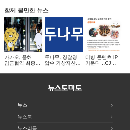
함께 볼만한 뉴스
카카오, 올해
두나무, 경찰청
티빙·콘텐츠 IP
임금협약 최종
압수 가상자산
키운다…CJ
타결…연봉 6.3%
보관 맡는다…
ENM, 하반기
인상·격려금
커스터디 사업
글로벌 확장 가속
300만원
최종 낙찰
뉴스
뉴스북
뉴스리듬