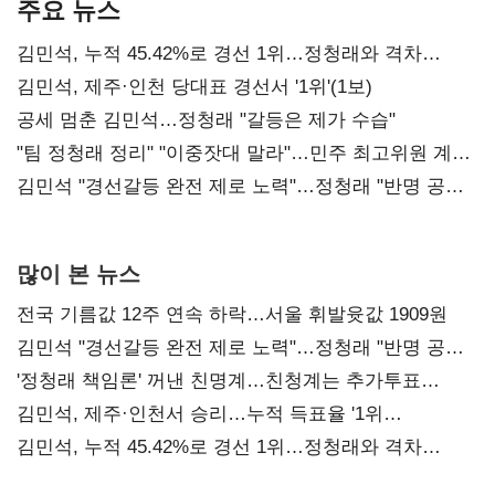
주요 뉴스
김민석, 누적 45.42%로 경선 1위…정청래와 격차
0.86%p(2보)
김민석, 제주·인천 당대표 경선서 '1위'(1보)
공세 멈춘 김민석…정청래 "갈등은 제가 수습"
"팀 정청래 정리" "이중잣대 말라"…민주 최고위원 계파
다툼 격화
김민석 "경선갈등 완전 제로 노력"…정청래 "반명 공세
사과부터"
많이 본 뉴스
전국 기름값 12주 연속 하락…서울 휘발윳값 1909원
김민석 "경선갈등 완전 제로 노력"…정청래 "반명 공세
사과부터"
'정청래 책임론' 꺼낸 친명계…친청계는 추가투표
때리기
김민석, 제주·인천서 승리…누적 득표율 '1위
탈환'(종합)
김민석, 누적 45.42%로 경선 1위…정청래와 격차
0.86%p(2보)