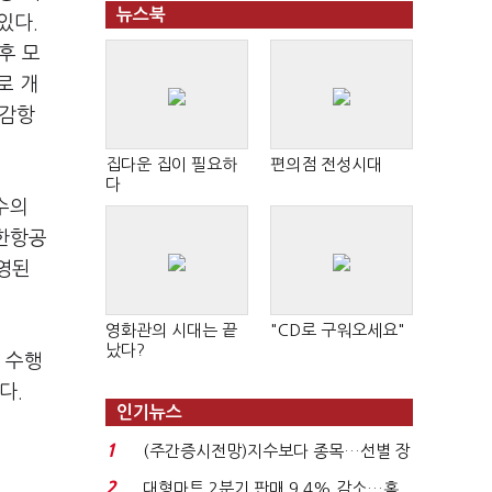
뉴스북
있다.
후 모
로 개
 감항
집다운 집이 필요하
편의점 전성시대
다
수의
대한항공
반영된
영화관의 시대는 끝
"CD로 구워오세요"
났다?
 수행
다.
인기뉴스
1
(주간증시전망)지수보다 종목…선별 장
세 이어진다...
2
대형마트 2분기 판매 9.4% 감소…홈