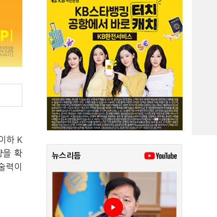
(이하 K
량을 확
뉴스리듬
기술력이