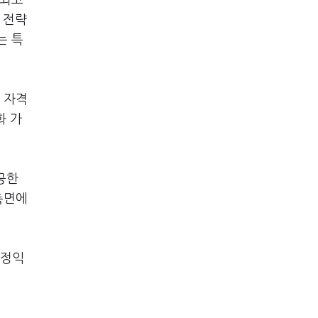
화되고
 전략
는 특
 자격
화 가
공한
측면에
고정익