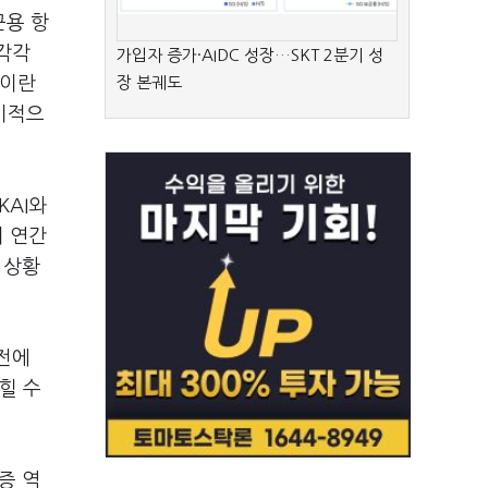
군용 항
 각각
가입자 증가·AIDC 성장…SKT 2분기 성
발이란
장 본궤도
기적으
KAI와
며 연간
 상황
전에
힐 수
증 역