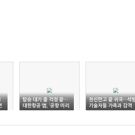
피
탑승 대기 줄 걱정 끝…
천신만고 끝 귀국…석
연
대한항공 앱, ‘공항 미리
기술자들 가족과 감격
보기’ 신설
재회