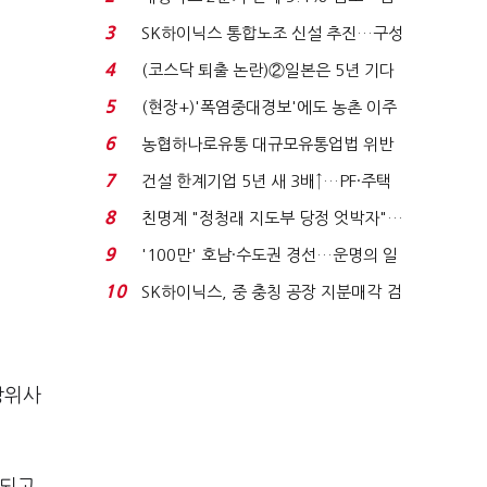
플러스 사태 여파...
3
SK하이닉스 통합노조 신설 추진…구성
원 간 성과급 불...
4
(코스닥 퇴출 논란)②일본은 5년 기다
려주는데 우리는 ...
5
(현장+)'폭염중대경보'에도 농촌 이주
노동자는 강행군…'야...
6
농협하나로유통 대규모유통업법 위반
적발…공정위, 과...
7
건설 한계기업 5년 새 3배↑…PF·주택
침체에 재무 ...
8
친명계 "정청래 지도부 당정 엇박자"…
친청계 "신천지 오...
9
'100만' 호남·수도권 경선…운명의 일
주일
10
SK하이닉스, 중 충칭 공장 지분매각 검
토?…“확정된 바...
방위사