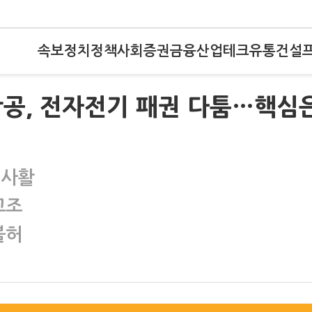
속보
정치
정책
사회
증권
금융
산업
테크
유통
건설
대한항공, 전자전기 패권 다툼…핵심
 사활
고조
불허