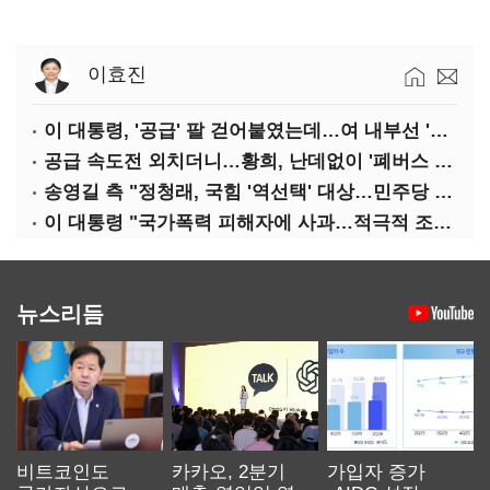
이효진
이 대통령, '공급' 팔 걷어붙였는데…여 내부선 '부동산 망언'(종합)
공급 속도전 외치더니…황희, 난데없이 '폐버스 리모델링' 제안
송영길 측 "정청래, 국힘 '역선택' 대상…민주당 대표로 총선 지휘 못해"
이 대통령 "국가폭력 피해자에 사과…적극적 조사로 진실 밝혀야"
뉴스리듬
비트코인도
카카오, 2분기
가입자 증가