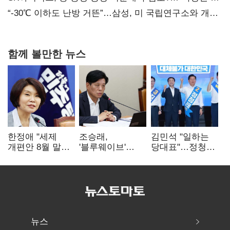
없어”
“-30℃ 이하도 난방 거뜬”…삼성, 미 국립연구소와 개발
협력
함께 볼만한 뉴스
한정애 "세제
조승래,
김민석 "일하는
개편안 8월 말
'블루웨이브'
당대표"…정청래
정리…부동산
개인정보 유출
"의리가 제일
공급도 논의"
사과 "무거운
중요"
책임 통감"
뉴스