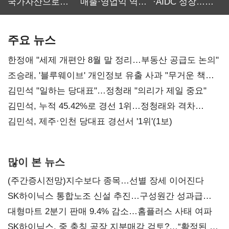
국가자산으로…'
매출·영업익 역대
·AIDC 성장…
보관·평가·처분'
최대…에이전트
SKT 2분기 성장
기준은 숙제
AI 수익화 관건
본궤도
주요 뉴스
한정애 "세제 개편안 8월 말 정리…부동산 공급도 논의"
조승래, '블루웨이브' 개인정보 유출 사과 "무거운 책임
통감"
김민석 "일하는 당대표"…정청래 "의리가 제일 중요"
김민석, 누적 45.42%로 경선 1위…정청래와 격차
0.86%p(2보)
김민석, 제주·인천 당대표 경선서 '1위'(1보)
많이 본 뉴스
(주간증시전망)지수보다 종목…선별 장세 이어진다
SK하이닉스 통합노조 신설 추진…구성원간 성과급
불만 확산
대형마트 2분기 판매 9.4% 감소…홈플러스 사태 여파
SK하이닉스, 중 충칭 공장 지분매각 검토?…“확정된 바