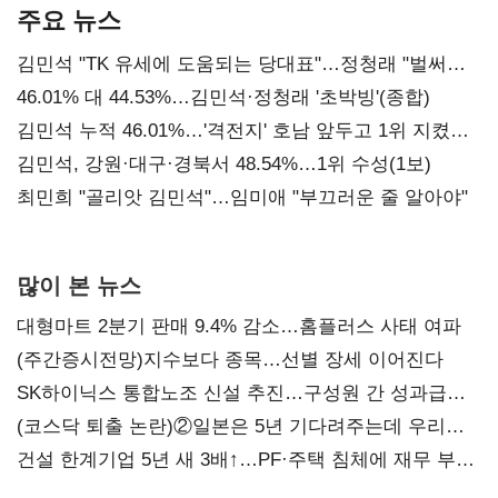
주요 뉴스
김민석 "TK 유세에 도움되는 당대표"…정청래 "벌써
대표된 양 당직 배분"
46.01% 대 44.53%…김민석·정청래 '초박빙'(종합)
김민석 누적 46.01%…'격전지' 호남 앞두고 1위 지켰다
(2보)
김민석, 강원·대구·경북서 48.54%…1위 수성(1보)
최민희 "골리앗 김민석"…임미애 "부끄러운 줄 알아야"
많이 본 뉴스
대형마트 2분기 판매 9.4% 감소…홈플러스 사태 여파
(주간증시전망)지수보다 종목…선별 장세 이어진다
SK하이닉스 통합노조 신설 추진…구성원 간 성과급
불만 확산
(코스닥 퇴출 논란)②일본은 5년 기다려주는데 우리는
당장 퇴출?…시간만으론 부족한 코스닥 구하기
건설 한계기업 5년 새 3배↑…PF·주택 침체에 재무 부담
확대