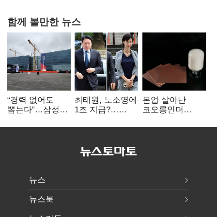
함께 볼만한 뉴스
“경력 없어도
최태원, 노소영에
본업 살아난
뽑는다”…삼성
1조 지급?…
코오롱인더
·TSMC, 미
재상고 여부 주목
·HS효성…AI·
반도체 인재
배터리 소재로
쟁탈전
보폭 확대
뉴스
뉴스북