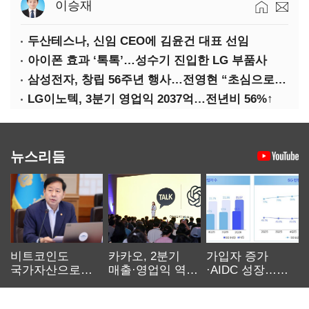
이승재
두산테스나, 신임 CEO에 김윤건 대표 선임
아이폰 효과 ‘톡톡’…성수기 진입한 LG 부품사
삼성전자, 창립 56주년 행사…전영현 “초심으로 경쟁력 회복해야”
LG이노텍, 3분기 영업익 2037억…전년비 56%↑
뉴스리듬
비트코인도
카카오, 2분기
가입자 증가
국가자산으로…'
매출·영업익 역대
·AIDC 성장…
보관·평가·처분'
최대…에이전트
SKT 2분기 성장
기준은 숙제
AI 수익화 관건
본궤도