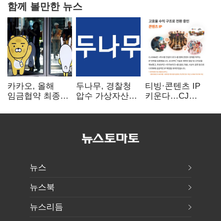
함께 볼만한 뉴스
카카오, 올해
두나무, 경찰청
티빙·콘텐츠 IP
임금협약 최종
압수 가상자산
키운다…CJ
타결…연봉 6.3%
보관 맡는다…
ENM, 하반기
인상·격려금
커스터디 사업
글로벌 확장 가속
300만원
최종 낙찰
뉴스
뉴스북
뉴스리듬