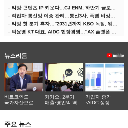
티빙·콘텐츠 IP 키운다…CJ ENM, 하반기 글로벌 확장 가속
작업자·통신망 이중 관리…통신3사, 폭염 비상대응 돌입
티빙 첫 분기 흑자…"2031년까지 KBO 독점, 웨이브 합병도 속도"
박윤영 KT 대표, AIDC 현장경영…"AX 플랫폼 핵심 인프라로 키운다"
뉴스리듬
비트코인도
카카오, 2분기
가입자 증가
국가자산으로…'
매출·영업익 역대
·AIDC 성장…
보관·평가·처분'
최대…에이전트
SKT 2분기 성장
기준은 숙제
AI 수익화 관건
본궤도
주요 뉴스