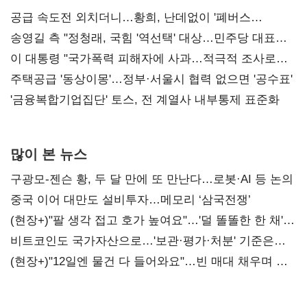
공급 속도전 외치더니…황희, 난데없이 '폐버스
리모델링' 제안
송영길 측 "정청래, 국힘 '역선택' 대상…민주당 대표로
총선 지휘 못해"
이 대통령 "국가폭력 피해자에 사과…적극적 조사로
진실 밝혀야"
주택공급 '동상이몽'…정부·서울시 협력 없으면 '공수표'
'금융복합기업집단' 토스, 전 계열사 내부통제 표준화
많이 본 뉴스
구광모-젠슨 황, 두 달 만에 또 만난다…로봇·AI 등 논의
중국 이어 대만도 설비투자…메모리 ‘삼국전쟁’
(현장+)"팔 생각 접고 호가 높여요"…'덜 똘똘한 한 채'
20억 키맞추기
비트코인도 국가자산으로…'보관·평가·처분' 기준은
숙제
(현장+)"12일엔 물건 다 들어와요"…빈 매대 채우며 문
연 홈플러스