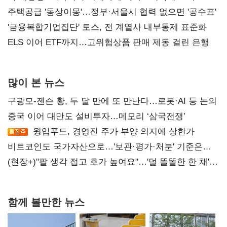
진실 밝혀야"
주택공급 '동상이몽'…정부·서울시 협력 없으면 '공수표'
'금융복합기업집단' 토스, 전 계열사 내부통제 표준화
ELS 이어 ETF까지…고위험상품 판매 제동 걸린 은행
많이 본 뉴스
구광모-젠슨 황, 두 달 만에 또 만난다…로봇·AI 등 논의
중국 이어 대만도 설비투자…메모리 ‘삼국전쟁’
윙입푸드, 경영진 주가 부양 의지에 상한가
비트코인도 국가자산으로…'보관·평가·처분' 기준은
숙제
(현장+)"팔 생각 접고 호가 높여요"…'덜 똘똘한 한 채'
20억 키맞추기
함께 볼만한 뉴스