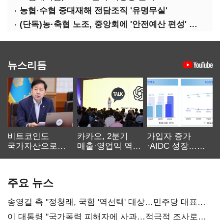
농협·수협 중대재해 전담조직 '유명무실'
(단독)농·축협 노조, 중앙회에 '안전예산 편성' 요구
뉴스리듬
비트코인도
카카오, 2분기
가입자 증가
국가자산으로…'
매출·영업익 역대
·AIDC 성장…
보관·평가·처분'
최대…에이전트
SKT 2분기 성장
기준은 숙제
AI 수익화 관건
본궤도
주요 뉴스
송영길 측 "정청래, 국힘 '역선택' 대상…민주당 대표로
총선 지휘 못해"
이 대통령 "국가폭력 피해자에 사과…적극적 조사로