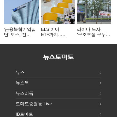
'금융복합기업집
ELS 이어
라이나 노사
단' 토스, 전
ETF까지…
'구조조정 구두
계열사 내부통제
고위험상품 판매
합의안' 도출
표준화
제동 걸린 은행
뉴스
뉴스북
뉴스리듬
토마토증권통 Live
IB토마토