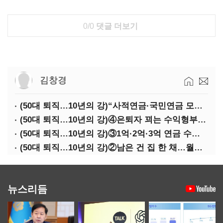
0/0
댓글 더보기
김창경
(50대 퇴직…10년의 강)“사적연금·국민연금 모두 당겨서 수령해야”
(50대 퇴직…10년의 강)④은퇴자 꾀는 수익형부동산·전업투자·편의점 창업
(50대 퇴직…10년의 강)③1억·2억·3억 연금 수령 전략
(50대 퇴직…10년의 강)②남은 건 집 한 채…월세 vs 배당 vs 주택연금
뉴스리듬