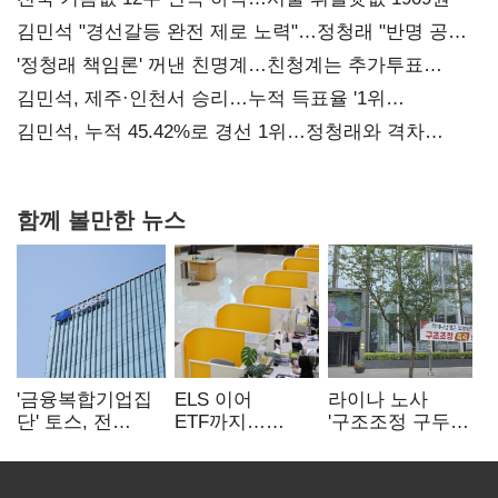
김민석 "경선갈등 완전 제로 노력"…정청래 "반명 공세
사과부터"
'정청래 책임론' 꺼낸 친명계…친청계는 추가투표
때리기
김민석, 제주·인천서 승리…누적 득표율 '1위
탈환'(종합)
김민석, 누적 45.42%로 경선 1위…정청래와 격차
0.86%p(2보)
함께 볼만한 뉴스
'금융복합기업집
ELS 이어
라이나 노사
단' 토스, 전
ETF까지…
'구조조정 구두
계열사 내부통제
고위험상품 판매
합의안' 도출
표준화
제동 걸린 은행