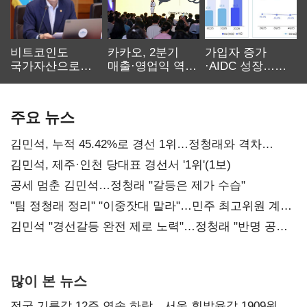
비트코인도
카카오, 2분기
가입자 증가
국가자산으로…'
매출·영업익 역대
·AIDC 성장…
보관·평가·처분'
최대…에이전트
SKT 2분기 성장
기준은 숙제
AI 수익화 관건
본궤도
주요 뉴스
김민석, 누적 45.42%로 경선 1위…정청래와 격차
0.86%p(2보)
김민석, 제주·인천 당대표 경선서 '1위'(1보)
공세 멈춘 김민석…정청래 "갈등은 제가 수습"
"팀 정청래 정리" "이중잣대 말라"…민주 최고위원 계파
다툼 격화
김민석 "경선갈등 완전 제로 노력"…정청래 "반명 공세
사과부터"
많이 본 뉴스
전국 기름값 12주 연속 하락…서울 휘발윳값 1909원