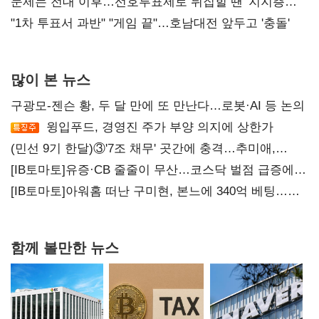
4만278명
문제는 전대 이후…선호투표제로 뒤집힐 땐 '지지층
불복'
"1차 투표서 과반" "게임 끝"…호남대전 앞두고 '충돌'
많이 본 뉴스
구광모-젠슨 황, 두 달 만에 또 만난다…로봇·AI 등 논의
윙입푸드, 경영진 주가 부양 의지에 상한가
(민선 9기 한달)③'7조 채무' 곳간에 충격…추미애,
20년만에 '비상재정' 선언 승부수
[IB토마토]유증·CB 줄줄이 무산…코스닥 벌점 급증에
상폐 압박
[IB토마토]아워홈 떠난 구미현, 본느에 340억 베팅…
가족 지배체제 구축
함께 볼만한 뉴스