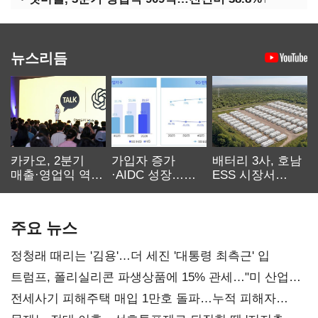
뉴스리듬
카카오, 2분기
가입자 증가
배터리 3사, 호남
매출·영업익 역대
·AIDC 성장…
ESS 시장서
최대…에이전트
SKT 2분기 성장
‘격돌’
AI 수익화 관건
본궤도
주요 뉴스
정청래 때리는 '김용'…더 세진 '대통령 최측근' 입
트럼프, 폴리실리콘 파생상품에 15% 관세…"미 산업
재건"
전세사기 피해주택 매입 1만호 돌파…누적 피해자