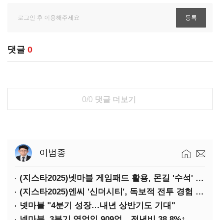
댓글
0
0/0
댓글 더보기
이범종
(지스타2025)넷마블 게임패드 활용, 몬길 '수석' 7대죄 '차석'
(지스타2025)엔씨 '신더시티', 독보적 전투 경험 필요
넷마블 "4분기 성장…내년 상반기도 기대"
넷마블, 3분기 영업익 909억…전년비 38.8%↑