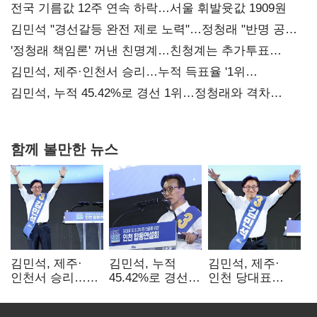
전국 기름값 12주 연속 하락…서울 휘발윳값 1909원
김민석 "경선갈등 완전 제로 노력"…정청래 "반명 공세
사과부터"
'정청래 책임론' 꺼낸 친명계…친청계는 추가투표
때리기
김민석, 제주·인천서 승리…누적 득표율 '1위
탈환'(종합)
김민석, 누적 45.42%로 경선 1위…정청래와 격차
0.86%p(2보)
함께 볼만한 뉴스
김민석, 제주·
김민석, 누적
김민석, 제주·
인천서 승리…
45.42%로 경선
인천 당대표
누적 득표율 '1위
1위…정청래와
경선서 '1위'(1보)
탈환'(종합)
격차