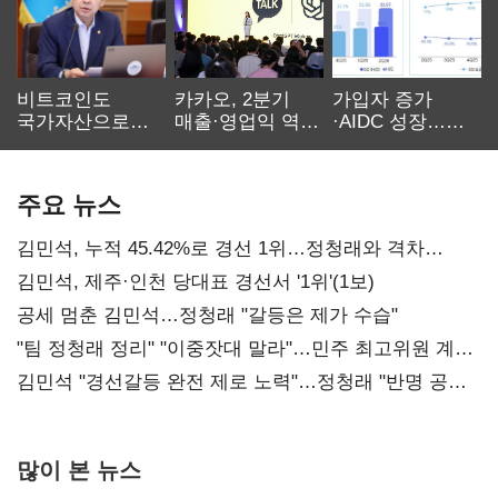
비트코인도
카카오, 2분기
가입자 증가
국가자산으로…'
매출·영업익 역대
·AIDC 성장…
보관·평가·처분'
최대…에이전트
SKT 2분기 성장
기준은 숙제
AI 수익화 관건
본궤도
주요 뉴스
김민석, 누적 45.42%로 경선 1위…정청래와 격차
0.86%p(2보)
김민석, 제주·인천 당대표 경선서 '1위'(1보)
공세 멈춘 김민석…정청래 "갈등은 제가 수습"
"팀 정청래 정리" "이중잣대 말라"…민주 최고위원 계파
다툼 격화
김민석 "경선갈등 완전 제로 노력"…정청래 "반명 공세
사과부터"
많이 본 뉴스