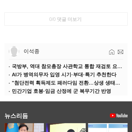
0/0
댓글 더보기
이석종
국방부, 역대 참모총장 사관학교 통합 재검토 요구에 "다양한 의견 수렴해 합리적 시스템 만들 것"
AI가 병역의무자 입영 시기·부대·특기 추천한다
"첨단전력 획득제도 패러다임 전환…상생 생태계 조성해 대체불가 K-방산 도약"
민간기업 호봉·임금 산정에 군 복무기간 반영
뉴스리듬