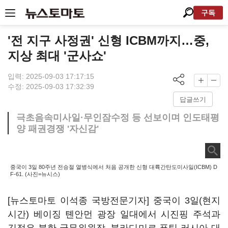
구독
'전 지구 사정권' 신형 ICBM까지…중,
지상 최대 '군사쇼'
입력: 2025-09-03 17:17:15
수정: 2025-09-03 17:32:39
답글쓰기
극초음속미사일·무인잠수정 등 선보이며 인도태평
양 패권경쟁 '자신감'
중국이 3일 80주년 전승절 열병식에서 처음 공개한 신형 대륙간탄도미사일(ICBM) D
F-61. (사진=뉴시스)
[뉴스토마토 이석종 국방전문기자] 중국이 3일(현지
시간) 베이징 톈안먼 광장 일대에서 시진핑 주석과