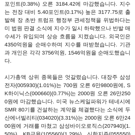
포인트(0.38%) 오른 3184.42에 마감했습니다. 지수
는 전장 대비 5.40포인트(0.17%) 높은 3177.75로 출
발해 장 초반 트럼프 행정부 관세정책을 위법하다는
미 법원 판결 소식에 지수가 일시 하락했으나 반발 매
수세가 유입되며 상승 흐름을 지켰습니다. 외국인은
4350억원을 순매수하며 지수를 떠받쳤습니다. 기관
과 개인은 각각 3756억원, 1546억원을 순매도했습니
다.
시가총액 상위 종목들은 엇갈렸습니다. 대장주
삼성
전자(005930)
(1.01%)는 700원 오른 6만9800원에,
S
K하이닉스(000660)
(0.77%)는 2000원 오른 26만250
0원에 마감했습니다. 미국 뉴스케일파워가 테네시에
SMR 80기를 건설하는 계약을 체결했다는 소식에
두
산에너빌리티(034020)
(3.31%)는 2000원 오른 6만24
00원에 거래를 마쳤고
삼성바이오로직스(207940)
(1.
50%),
KB금융(105560)
(1.29%),
신한지주(055550)