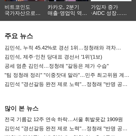
비트코인도
카카오, 2분기
가입자 증가
국가자산으로…'
매출·영업익 역대
·AIDC 성장…
보관·평가·처분'
최대…에이전트
SKT 2분기 성장
기준은 숙제
AI 수익화 관건
본궤도
주요 뉴스
김민석, 누적 45.42%로 경선 1위…정청래와 격차
0.86%p(2보)
김민석, 제주·인천 당대표 경선서 '1위'(1보)
공세 멈춘 김민석…정청래 "갈등은 제가 수습"
"팀 정청래 정리" "이중잣대 말라"…민주 최고위원 계파
다툼 격화
김민석 "경선갈등 완전 제로 노력"…정청래 "반명 공세
사과부터"
많이 본 뉴스
전국 기름값 12주 연속 하락…서울 휘발윳값 1909원
김민석 "경선갈등 완전 제로 노력"…정청래 "반명 공세