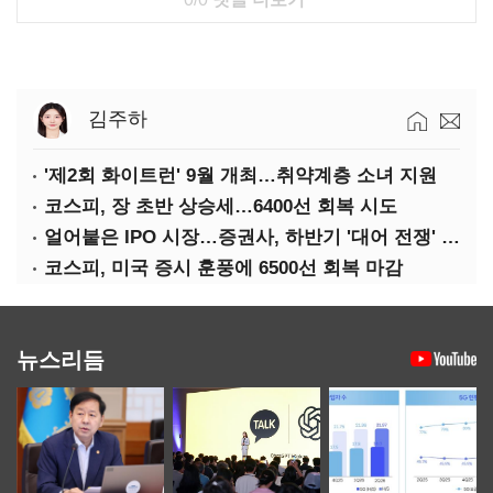
김주하
'제2회 화이트런' 9월 개최…취약계층 소녀 지원
코스피, 장 초반 상승세…6400선 회복 시도
얼어붙은 IPO 시장…증권사, 하반기 '대어 전쟁' 기대
코스피, 미국 증시 훈풍에 6500선 회복 마감
뉴스리듬