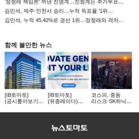
사과부터"
'정청래 책임론' 꺼낸 친명계…친청계는 추가투표
때리기
김민석, 제주·인천서 승리…누적 득표율 '1위
탈환'(종합)
김민석, 누적 45.42%로 경선 1위…정청래와 격차
0.86%p(2보)
함께 볼만한 뉴스
[IB토마토]
[IB토마토]
코스피, 중동
(공시톺아보기)
(유증레이다)
리스크·SK하닉
수주 공시, 왜
툴젠, 조달액
5% 급락에
바로 매출로
3분의 1 토막…
뒷걸음
잡히지 않을까
특허소송
비용부터 챙긴다