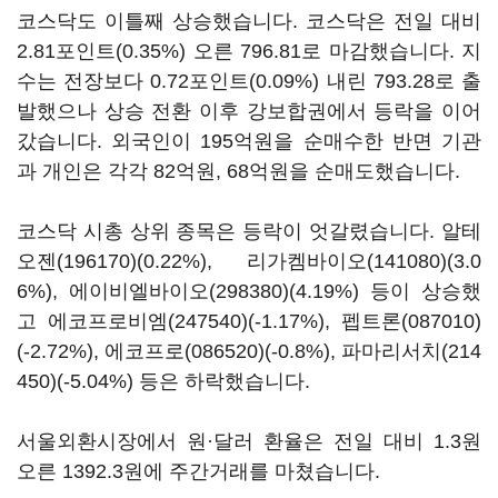
코스닥도 이틀째 상승했습니다. 코스닥은 전일 대비
2.81포인트(0.35%) 오른 796.81로 마감했습니다. 지
수는 전장보다 0.72포인트(0.09%) 내린 793.28로 출
발했으나 상승 전환 이후 강보합권에서 등락을 이어
갔습니다. 외국인이 195억원을 순매수한 반면 기관
과 개인은 각각 82억원, 68억원을 순매도했습니다.
코스닥 시총 상위 종목은 등락이 엇갈렸습니다.
알테
오젠(196170)
(0.22%),
리가켐바이오(141080)
(3.0
6%),
에이비엘바이오(298380)
(4.19%) 등이 상승했
고
에코프로비엠(247540)
(-1.17%),
펩트론(087010)
(-2.72%),
에코프로(086520)
(-0.8%),
파마리서치(214
450)
(-5.04%) 등은 하락했습니다.
서울외환시장에서 원·달러 환율은 전일 대비 1.3원
오른 1392.3원에 주간거래를 마쳤습니다.