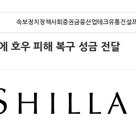
속보
정치
정책
사회
증권
금융
산업
테크
유통
건설
 호우 피해 복구 성금 전달