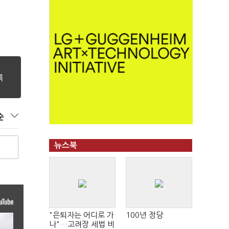
순
뉴스북
"은퇴자는 어디로 가
100년 정당
나"…고려장 세법 비