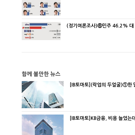
(정기여론조사)⑥민주 46.2% 대 
함께 볼만한 뉴스
[IB토마토](락업의 두얼굴)①한 
[IB토마토]KB금융, 비용 늘었