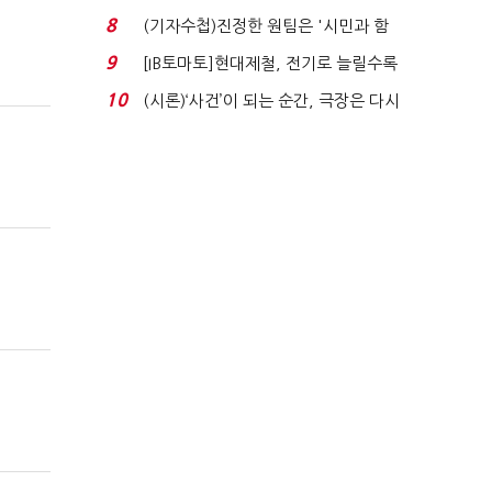
'송영길'…정청래 '한 ...
8
(기자수첩)진정한 원팀은 '시민과 함
께'일 때 완성...
9
[IB토마토]현대제철, 전기로 늘릴수록
전기료 부담…저...
10
(시론)‘사건’이 되는 순간, 극장은 다시
살아난다...