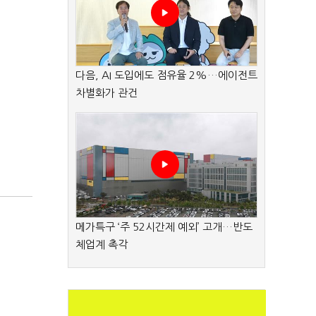
다음, AI 도입에도 점유율 2%…에이전트
차별화가 관건
메가특구 ‘주 52시간제 예외’ 고개…반도
체업계 촉각