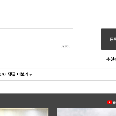
0
/
300
추천
0/0
댓글 더보기