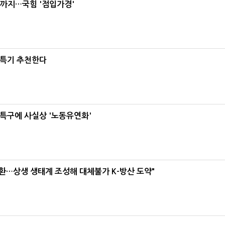
'까지…국힘 '점입가경'
·특기 추천한다
특구에 사실상 '노동유연화'
환…상생 생태계 조성해 대체불가 K-방산 도약"