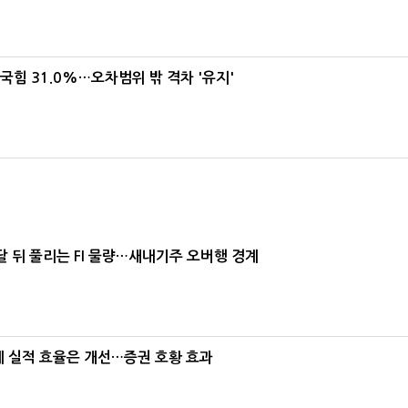
국힘 31.0%…오차범위 밖 격차 '유지'
달 뒤 풀리는 FI 물량…새내기주 오버행 경계
는데 실적 효율은 개선…증권 호황 효과