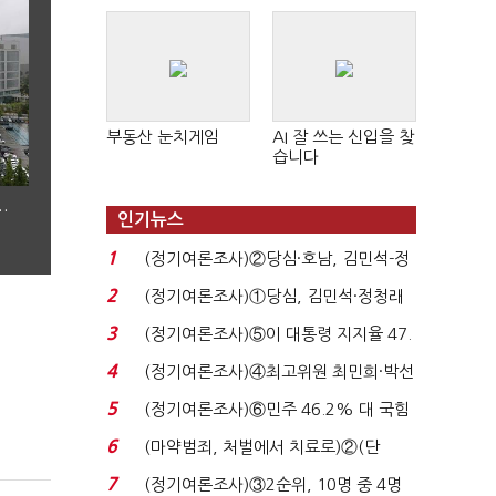
판 확산
부동산 눈치게임
AI 잘 쓰는 신입을 찾
습니다
…
인기뉴스
1
(정기여론조사)②당심·호남, 김민석-정
청래 '초접전'...
2
(정기여론조사)①당심, 김민석·정청래
'초접전'…대통령 ...
3
(정기여론조사)⑤이 대통령 지지율 47.
7%…일주일 만에 ...
4
(정기여론조사)④최고위원 최민희·박선
원 '양강'…서미...
5
(정기여론조사)⑥민주 46.2% 대 국힘
31.0%…오차범위 밖 ...
6
(마약범죄, 처벌에서 치료로)②(단
독)"마약은 전염병…여성...
7
(정기여론조사)③2순위, 10명 중 4명