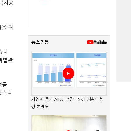
회복지공
복을 위
뉴스리듬
습니
 특별관
성금
했습니
가입자 증가·AIDC 성장…SKT 2분기 성
장 본궤도