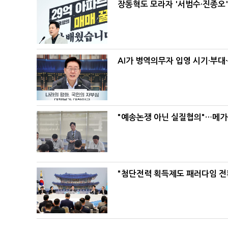
장동혁도 모라자 '서범수·진종오
AI가 병역의무자 입영 시기·부대
"예송논쟁 아닌 실질협의"…메가
"첨단전력 획득제도 패러다임 전