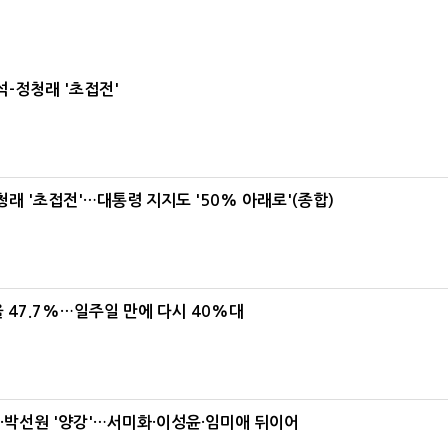
-정청래 '초접전'
래 '초접전'…대통령 지지도 '50% 아래로'(종합)
 47.7%…일주일 만에 다시 40%대
박선원 '양강'…서미화·이성윤·임미애 뒤이어