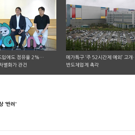
 도입에도 점유율 2%…
메가특구 ‘주 52시간제 예외’ 고개
차별화가 관건
반도체업계 촉각
 '반려'