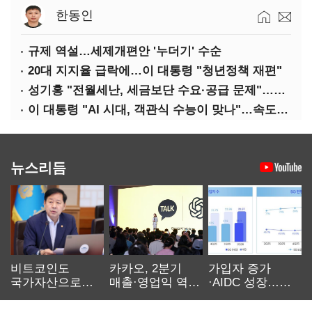
한동인
규제 역설…세제개편안 '누더기' 수순
20대 지지율 급락에…이 대통령 "청년정책 재편"
성기홍 "전월세난, 세금보단 수요·공급 문제"…닥공 시사
이 대통령 "AI 시대, 객관식 수능이 맞나"…속도전 '경계'
뉴스리듬
비트코인도
카카오, 2분기
가입자 증가
국가자산으로…'
매출·영업익 역대
·AIDC 성장…
보관·평가·처분'
최대…에이전트
SKT 2분기 성장
기준은 숙제
AI 수익화 관건
본궤도