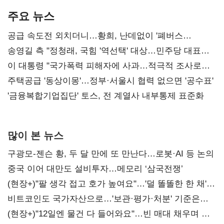
주요 뉴스
공급 속도전 외치더니…황희, 난데없이 '폐버스
리모델링' 제안
송영길 측 "정청래, 국힘 '역선택' 대상…민주당 대표로
총선 지휘 못해"
이 대통령 "국가폭력 피해자에 사과…적극적 조사로
진실 밝혀야"
주택공급 '동상이몽'…정부·서울시 협력 없으면 '공수표'
'금융복합기업집단' 토스, 전 계열사 내부통제 표준화
많이 본 뉴스
구광모-젠슨 황, 두 달 만에 또 만난다…로봇·AI 등 논의
중국 이어 대만도 설비투자…메모리 ‘삼국전쟁’
(현장+)"팔 생각 접고 호가 높여요"…'덜 똘똘한 한 채'
20억 키맞추기
비트코인도 국가자산으로…'보관·평가·처분' 기준은
숙제
(현장+)"12일엔 물건 다 들어와요"…빈 매대 채우며 문