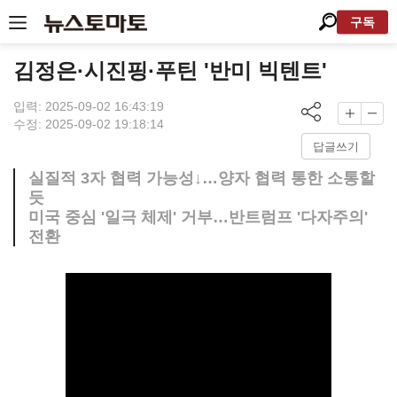
구독
김정은·시진핑·푸틴 '반미 빅텐트'
입력: 2025-09-02 16:43:19
수정: 2025-09-02 19:18:14
답글쓰기
실질적 3자 협력 가능성↓…양자 협력 통한 소통할
듯
미국 중심 '일극 체제' 거부…반트럼프 '다자주의'
전환