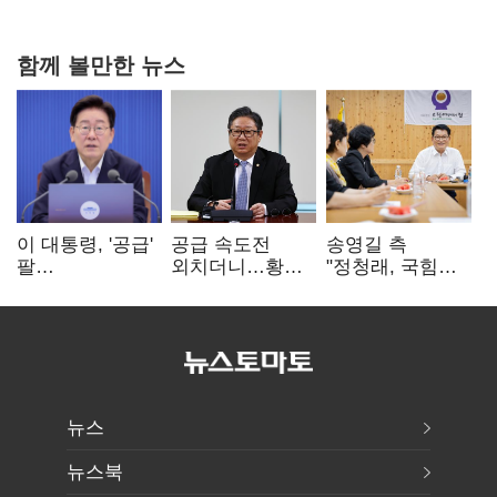
연 홈플러스
함께 볼만한 뉴스
이 대통령, '공급'
공급 속도전
송영길 측
팔
외치더니…황희,
"정청래, 국힘
걷어붙였는데…
난데없이 '폐버스
'역선택' 대상…
여 내부선
리모델링' 제안
민주당 대표로
'부동산
총선 지휘 못해"
망언'(종합)
뉴스
뉴스북