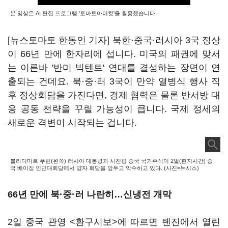
본 영상은 AI 편집 프로그램 '토마토아이컷'을 활용했습니다.
[뉴스토마토 한동인 기자] 북한·중국·러시아 3국 정상
이 66년 만에 한자리에 섭니다. 미국의 패권에 맞서
는 이른바 '반미 빅텐트' 연대를 결성하는 장면이 연
출되는 건데요. 북·중·러 3국이 만약 열병식 행사 직
후 정상회담을 가진다면, 경제 협력은 물론 반서방 대
응 공동 전략을 꾸릴 가능성이 큽니다. 국제 정세의
새로운 격변이 시작되는 겁니다.
블라디미르 푸틴(왼쪽) 러시아 대통령과 시진핑 중국 국가주석이 2일(현지시간) 중
국 베이징 인민대회당에서 양자 회담을 앞두고 악수하고 있다. (사진=뉴시스)
66년 만에 북·중·러 나란히…신냉전 개막
2일 중국 관영 <환구시보>에 따르면 톈진에서 열린