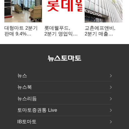
대형마트 2분기
롯데웰푸드,
교촌에프앤비,
판매 9.4%
2분기 영업익
2분기 매출
감소…홈플러스
89%↑…해외
1323억원…
사태 여파
사업이 실적 견인
전년보다 4.9%↑
뉴스
뉴스북
뉴스리듬
토마토증권통 Live
IB토마토