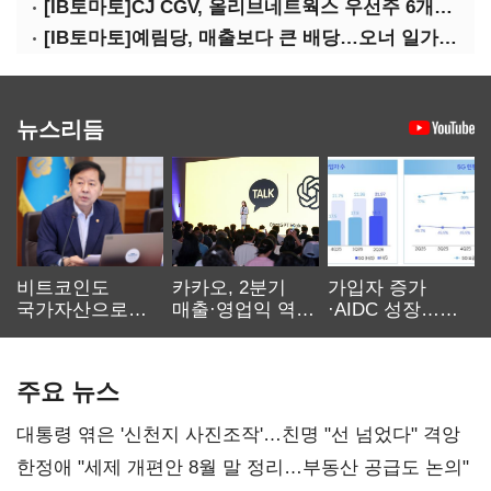
[IB토마토]CJ CGV, 올리브네트웍스 우선주 6개월 만에 상환…왜?
[IB토마토]예림당, 매출보다 큰 배당…오너 일가에 절반 간다
뉴스리듬
비트코인도
카카오, 2분기
가입자 증가
국가자산으로…'
매출·영업익 역대
·AIDC 성장…
보관·평가·처분'
최대…에이전트
SKT 2분기 성장
기준은 숙제
AI 수익화 관건
본궤도
주요 뉴스
대통령 엮은 '신천지 사진조작'…친명 "선 넘었다" 격앙
한정애 "세제 개편안 8월 말 정리…부동산 공급도 논의"