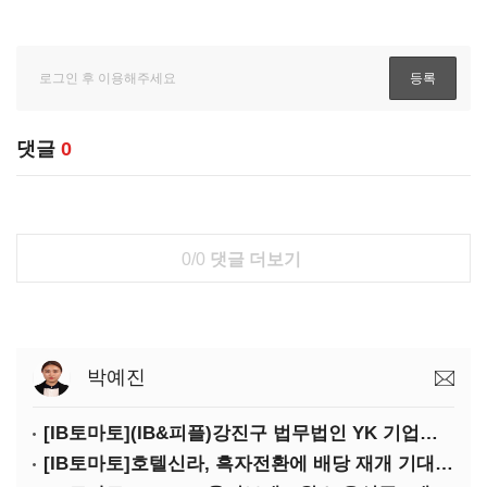
댓글
0
0/0
댓글 더보기
박예진
[IB토마토](IB&피플)강진구 법무법인 YK 기업거버넌스센터 센터장
[IB토마토]호텔신라, 흑자전환에 배당 재개 기대감…삼성생명도 웃을까