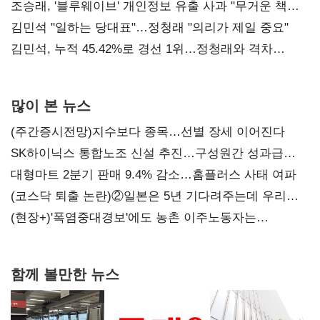
조승래, '블루웨이브' 개인정보 유출 사과 "무거운 책임
통감"
김민석 "일하는 당대표"…정청래 "의리가 제일 중요"
김민석, 누적 45.42%로 경선 1위…정청래와 격차
0.86%p(2보)
많이 본 뉴스
(주간증시전망)지수보다 종목…선별 장세 이어진다
SK하이닉스 통합노조 신설 추진…구성원간 성과급
불만 확산
대형마트 2분기 판매 9.4% 감소…홈플러스 사태 여파
(코스닥 퇴출 논란)②일본은 5년 기다려주는데 우리는
당장 퇴출?…시간만으론 부족한 코스닥 구하기
(현장+)'폭염중대경보'에도 농촌 이주노동자는
강행군…'야외작업 중지' 권고도 무시
함께 볼만한 뉴스