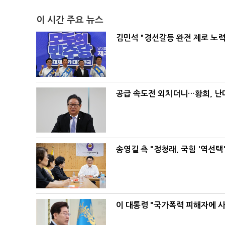
이 시간 주요 뉴스
김민석 "경선갈등 완전 제로 노력
공급 속도전 외치더니…황희, 난
송영길 측 "정청래, 국힘 '역선
이 대통령 "국가폭력 피해자에 