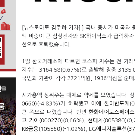
[뉴스토마토 김주하 기자] ] 국내 증시가 미국과
액 비중이 큰 삼성전자와 SK하이닉스가 급락하자 
선으로 후퇴했습니다.
1일 한국거래소에 따르면 코스피 지수는 전 거래일보
지수는 3164.58(0.67%)로 출발해 장중 31
국인과 기관이 각각 2721억원, 1936억원을 순
시가총액 상위주는 대체로 약세를 보였습니다. 상
0660)
(-4.83%)가 하락했고 이에
한미반도체(04
큰 폭으로 내렸습니다. 반면
한화에어로스페이스(0
고
기아(000270)
(0.66%),
현대차(005380)
(0
KB금융(105560)
(-1.02%),
LG에너지솔루션(37