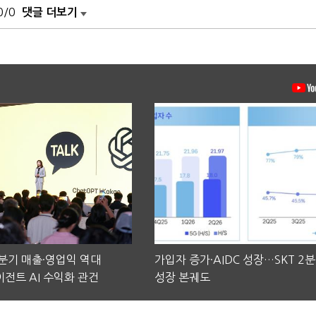
0/0
댓글 더보기
2분기 매출·영업익 역대
가입자 증가·AIDC 성장…SKT 2
전트 AI 수익화 관건
성장 본궤도