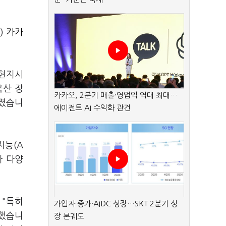
%)
카카
(현지시
국산 장
카카오, 2분기 매출·영업익 역대 최대…
거졌습니
에이전트 AI 수익화 관건
지능(A
아 다양
 "특히
가입자 증가·AIDC 성장…SKT 2분기 성
석했습니
장 본궤도