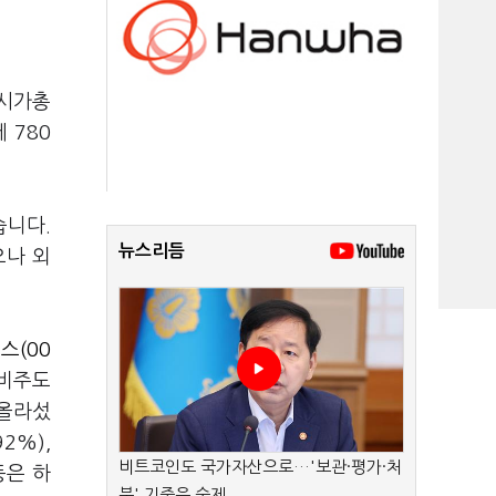
 시가총
 780
습니다.
뉴스리듬
으나 외
스(00
장비주도
 올라섰
.92%),
비트코인도 국가자산으로…'보관·평가·처
 등은 하
분' 기준은 숙제