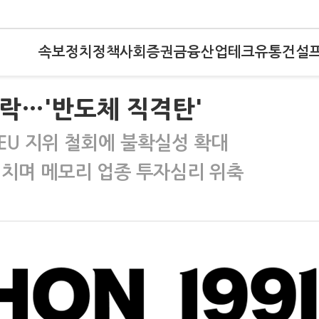
속보
정치
정책
사회
증권
금융
산업
테크
유통
건설
락…'반도체 직격탄'
EU 지위 철회에 불확실성 확대
겹치며 메모리 업종 투자심리 위축