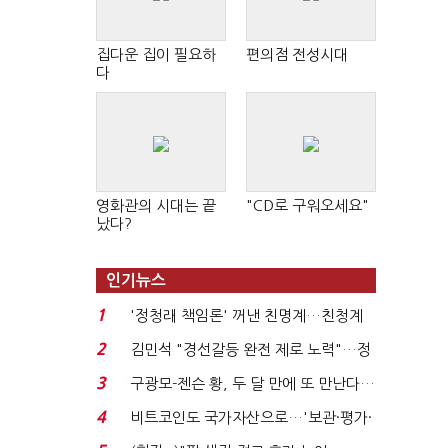
집다운 집이 필요하
편의점 전성시대
다
영화관의 시대는 끝
"CD로 구워오세요"
났다?
인기뉴스
1
'정청래 책임론' 꺼낸 친명계…친청계
는 추가투표 때리기...
2
김민석 "경선갈등 완전 제로 노력"…정
청래 "반명 공세 사...
3
구광모-젠슨 황, 두 달 만에 또 만난다…
로봇·AI 등 논...
4
비트코인도 국가자산으로…'보관·평가·
처분' 기준은 ...