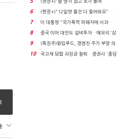
5
(현장+)"팔 생각 접고 호가 높여
요"…'덜 똘똘한 한 채' 20...
6
(현장+)"12일엔 물건 다 들어와요"…
빈 매대 채우며 문 연 ...
7
이 대통령 "국가폭력 피해자에 사과…
적극적 조사로 진...
8
중국 이어 대만도 설비투자…메모리 ‘삼
국전쟁’
9
(특징주)윙입푸드, 경영진 주가 부양 의
지에 상한가...
10
국고채 담합 과징금 철퇴…증권사 '충당
금 폭탄' 우려...
순