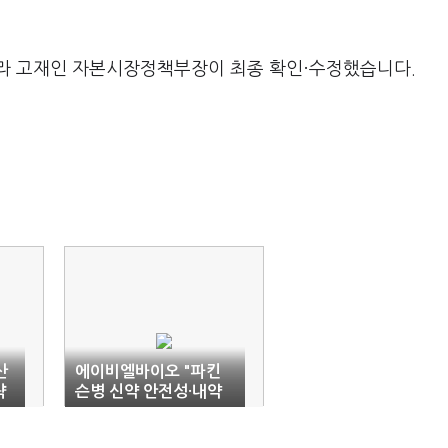
라 고재인 자본시장정책부장이 최종 확인·수정했습니다.
산
에이비엘바이오 "파킨
략
슨병 신약 안전성·내약
성 확인"