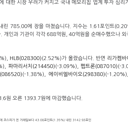
에 대한 시장 우려가 커지고 국내 메모리칩 업계 투자 심리
내린 785.00에 장을 마쳤습니다. 지수는 1.61포인트(0.20
다. 개인과 기관이 각각 688억원, 40억원을 순매수했으나 
6%),
HLB(028300)
(2.52%)가 올랐습니다. 반면
리가켐바
%),
파마리서치(214450)
(-3.09%),
펩트론(087010)
(-3
086520)
(-1.38%),
에이비엘바이오(298380)
(-1.20%
.
6원 오른 1393.7원에 마감했습니다.
 코스피가 전 거래일보다 43.08포인트(1.35%) 내린 3142.93포인