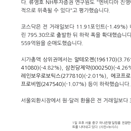
다. 류영호 NH투자증권 연구원도 "엔비디아 진영
적으로 위축될 수 있다"고 평가했습니다.
코스닥은 전 거래일보다 11.91포인트(-1.49%) 
린 795.30으로 출발한 뒤 하락 폭을 확대했습니
559억원을 순매도했습니다.
시가총액 상위권에서는
알테오젠(196170)
(3.7
41080)
(-4.82%),
삼천당제약(000250)
(-4.26
레인보우로보틱스(277810)
(-2.01%),
에코프로(
프로비엠(247540)
(-1.07%) 등이 하락했습니다
서울외환시장에서 원·달러 환율은 전 거래일보다 3.
1일 오후 서울 중구 하나은행 딜링룸 전광판에
트를 나타내고 있다. (사진=뉴시스)