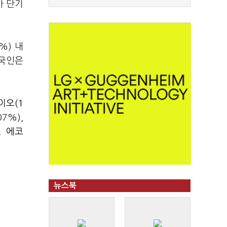
가 단기
%) 내
외국인은
이오(1
.07%),
),
에코
뉴스북