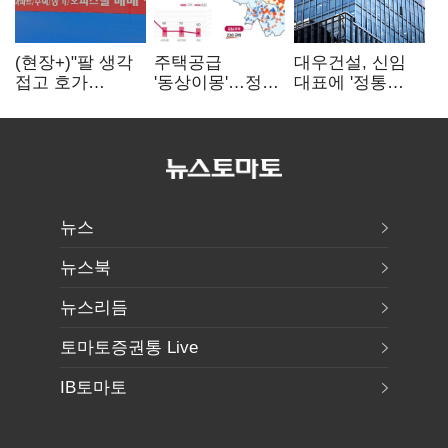
(현장+)"팔 생각
주택공급
대우건설, 신임
접고 호가
'동상이몽'…정부
대표에 '정통
높여요"…'덜
·서울시 협력
대우맨' 이강석
똘똘한 한 채'
없으면 '공수표'
부사장 내정
20억 키맞추기
뉴스
뉴스북
뉴스리듬
토마토증권통 Live
IB토마토