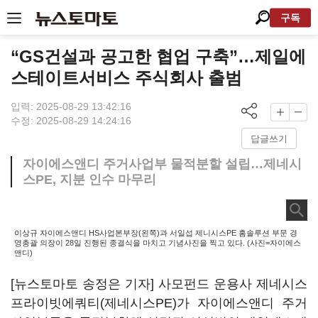
구독
“GS건설과 공고한 협업 구축”…제일에
스테이트서비스 주식회사 출범
입력: 2025-08-29 13:42:16
수정: 2025-08-29 14:24:16
답글쓰기
자이에스앤디 주거사업부 물적분할 설립…제네시
스PE, 지분 인수 마무리
이상규 자이에스앤디 HS사업본부장(왼쪽)과 서일섭 제니시스PE 홈솔루션 부문 경
영총괄 의장이 28일 진행된 종결식을 마치고 기념사진을 찍고 있다. (사진=자이에스
앤디)
[뉴스토마토 송정은 기자] 사모펀드 운용사 제네시스
프라이빗에쿼티(제네시스PE)가 자이에스앤디 주거