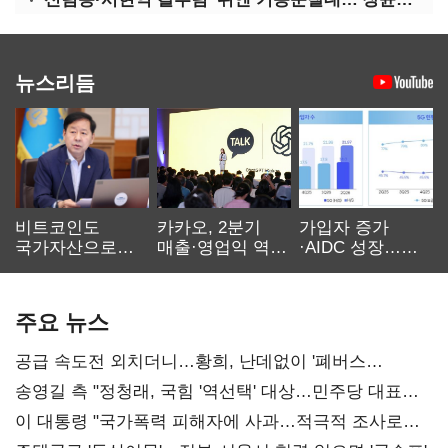
뉴스리듬
비트코인도
카카오, 2분기
가입자 증가
국가자산으로…'
매출·영업익 역대
·AIDC 성장…
보관·평가·처분'
최대…에이전트
SKT 2분기 성장
기준은 숙제
AI 수익화 관건
본궤도
주요 뉴스
공급 속도전 외치더니…황희, 난데없이 '폐버스
리모델링' 제안
송영길 측 "정청래, 국힘 '역선택' 대상…민주당 대표로
총선 지휘 못해"
이 대통령 "국가폭력 피해자에 사과…적극적 조사로