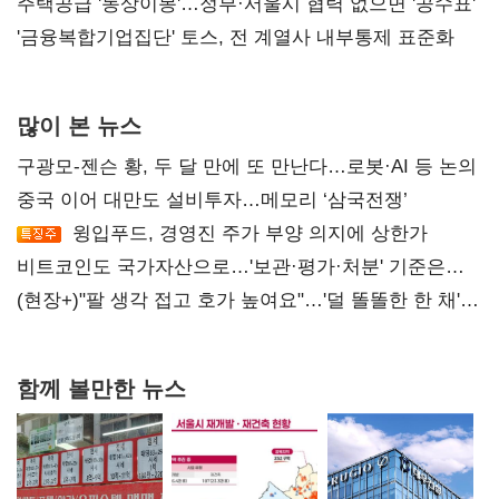
진실 밝혀야"
주택공급 '동상이몽'…정부·서울시 협력 없으면 '공수표'
'금융복합기업집단' 토스, 전 계열사 내부통제 표준화
많이 본 뉴스
구광모-젠슨 황, 두 달 만에 또 만난다…로봇·AI 등 논의
중국 이어 대만도 설비투자…메모리 ‘삼국전쟁’
윙입푸드, 경영진 주가 부양 의지에 상한가
비트코인도 국가자산으로…'보관·평가·처분' 기준은
숙제
(현장+)"팔 생각 접고 호가 높여요"…'덜 똘똘한 한 채'
20억 키맞추기
함께 볼만한 뉴스