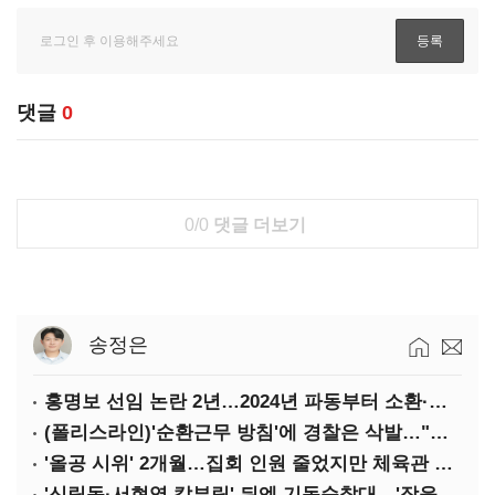
댓글
0
0/0
댓글 더보기
송정은
홍명보 선임 논란 2년…2024년 파동부터 소환·압색까지
(폴리스라인)'순환근무 방침'에 경찰은 삭발…"베테랑·수사력 보강 먼저"
'올공 시위' 2개월…집회 인원 줄었지만 체육관 봉쇄 계속
'신림동·서현역 칼부림' 뒤엔 기동순찰대…'장윤기 은폐·조작' 후엔 내부비리수사대