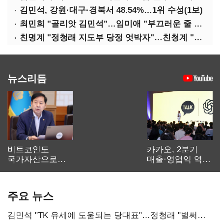
김민석, 강원·대구·경북서 48.54%…1위 수성(1보)
최민희 "골리앗 김민석"…임미애 "부끄러운 줄 알아야"
친명계 "정청래 지도부 당정 엇박자"…친청계 "신천지 오물 폭탄"
뉴스리듬
비트코인도
카카오, 2분기
국가자산으로…'
매출·영업익 역대
보관·평가·처분'
최대…에이전트
기준은 숙제
AI 수익화 관건
주요 뉴스
김민석 "TK 유세에 도움되는 당대표"…정청래 "벌써