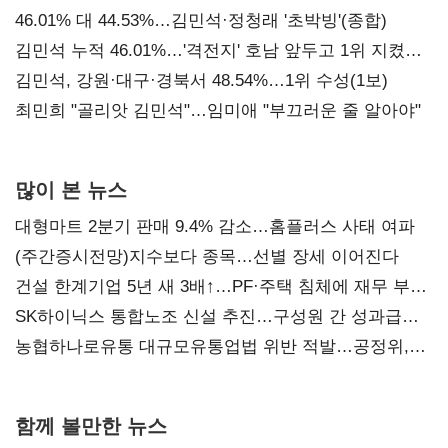
대표된 양 당직 배분"
46.01% 대 44.53%…김민석·정청래 '초박빙'(종합)
김민석 누적 46.01%…'격전지' 호남 앞두고 1위 지켰다
(2보)
김민석, 강원·대구·경북서 48.54%…1위 수성(1보)
최민희 "골리앗 김민석"…임미애 "부끄러운 줄 알아야"
많이 본 뉴스
대형마트 2분기 판매 9.4% 감소…홈플러스 사태 여파
(주간증시전망)지수보다 종목…선별 장세 이어진다
건설 한계기업 5년 새 3배↑…PF·주택 침체에 재무 부담
확대
SK하이닉스 통합노조 신설 추진…구성원 간 성과급
불만 확산
농협하나로유통 대규모유통업법 위반 적발…공정위,
과징금 4억6200만원 부과
함께 볼만한 뉴스