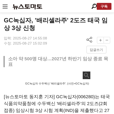
구독
GC녹십자, '배리셀라주' 2도즈 태국 임
상 3상 신청
입력: 2025-08-27 14:55:08
수정: 2025-08-27 15:02:09
답글쓰기
소아 약 500명 대상…2027년 하반기 임상 종료 목
표
GC녹십자 수두백신 '배리셀라주'. (사진=GC녹십자)
[뉴스토마토 동지훈 기자] GC
녹십자(006280)
는 태국
식품의약품청에 수두백신 '배리셀라주'의 2도즈(2회
접종) 임상시험 3상 시험 계획(IND)을 제출했다고 27