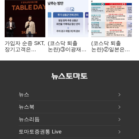
가입자 순증 SKT,
(코스닥 퇴출
(코스닥 퇴출
장기고객은
논란)③이광재
논란)②일본은
CEO가 직접
"과속 잡더라도
5년
챙긴다
자동차 없애지는
기다려주는데
말아야"
우리는 당장
퇴출?…
시간만으론
부족한 코스닥
구하기
뉴스
뉴스북
뉴스리듬
토마토증권통 Live