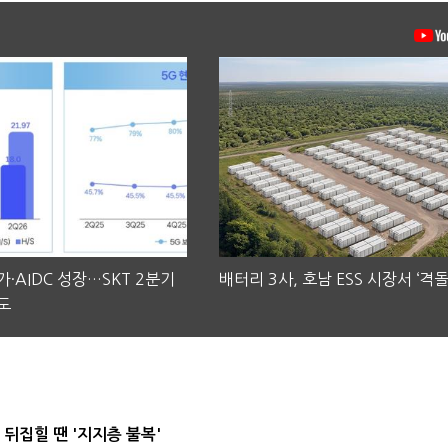
·AIDC 성장…SKT 2분기
배터리 3사, 호남 ESS 시장서 ‘격돌
도
뒤집힐 땐 '지지층 불복'