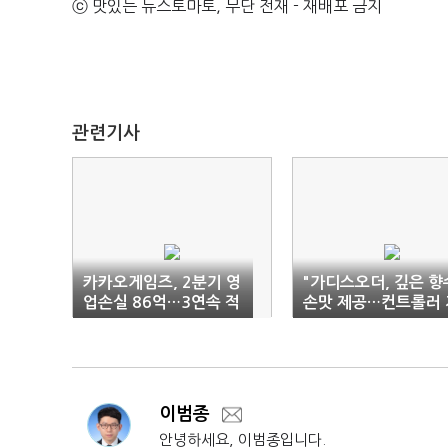
ⓒ 맛있는 뉴스토마토, 무단 전재 - 재배포 금지
관련기사
카카오게임즈, 2분기 영
"가디스오더, 깊은 향
업손실 86억…3연속 적
손맛 제공…컨트롤러 
자
원 미정"
이범종
안녕하세요, 이범종입니다.