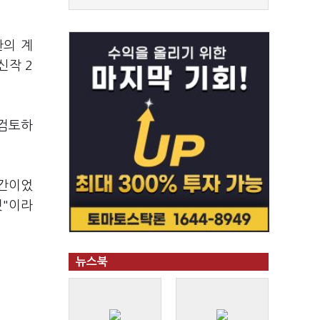
한의 계
신작 2
 검토하
기간이었
것"이라
뉴스북