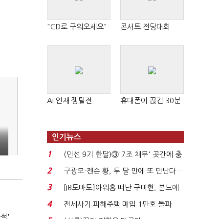
"CD로 구워오세요"
콘서트 전당대회
AI 인재 쟁탈전
휴대폰이 끊긴 30분
인기뉴스
1
(민선 9기 한달)③'7조 채무' 곳간에 충
격…추미애, 20년...
2
구광모-젠슨 황, 두 달 만에 또 만난다…
로봇·AI 등 논...
3
[IB토마토]아워홈 떠난 구미현, 본느에
340억 베팅…가...
4
전세사기 피해주택 매입 1만호 돌파…
누적 피해자 4만2...
석'