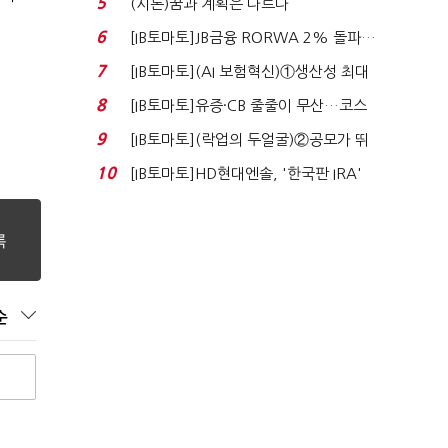
5
(시론)꿈과 계획은 다르다
6
[IB토마토]JB금융 RORWA 2% 돌파…
실적 견인은 은행 ...
7
[IB토마토](AI 보험혁신)①생산성 최대
80% 개선…현실...
8
[IB토마토]유증·CB 줄줄이 무산…코스
닥 벌점 급증에 ...
9
[IB토마토](락업의 두얼굴)②공모가 뛰
자 첫날 매도…FI ...
10
[IB토마토]HD현대엔솔, '한국판 IRA'
수혜 부상…세액공...
순