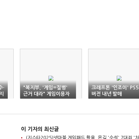
수·
"복지부, '게임=질병'
크래프톤 '인조이' PS5
지
근거 대라" 게임이용자
버전 내년 발매
협회 1인 시위
이 기자의 최신글
(지스타2025)넷마블 게임패드 활용, 몬길 '수석' 7대죄 '차