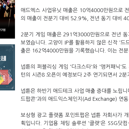
애드엑스 사업유닛 매출은 10억4000만원으로 전년
의 매출이 전분기 대비 52.9%, 전년 동기 대비 4
2분기 게임 매출은 291억3000만원으로 전년 동
보였습니다. 고양이 IP를 활용하지 않은 신작 '드
출은 162억4000만원을 기록했습니다. 이는 전분기
넵튠의 퍼블리싱 게임 '다크스타'와 '앵커패닉'도
턴의 시즌8 오픈이 예정보다 2주 연기되면서 2분
넵튠은 하반기 애드테크 사업 매출 증대를 노립니다
드팝콘'과의 애드익스체인지(Ad Exchange) 
보상형 광고 플랫폼 포인트펍은 넵튠 자회사가 개
획입니다. 기업용 채팅 솔루션 '클랫'은 SSG닷컴·