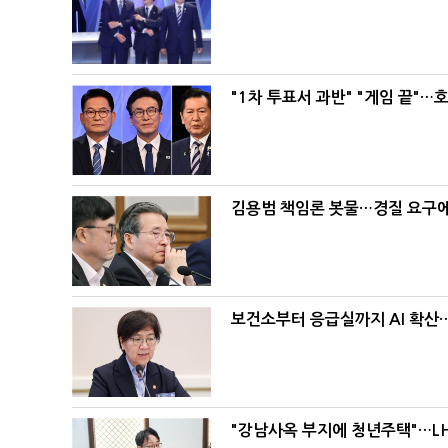
"1차 투표서 과반" "게임 끝"…
김용범 책임론 봇물…경질 요구에 
보건소부터 응급실까지 AI 확산
"강남사옥 부지에 청년주택"…LH