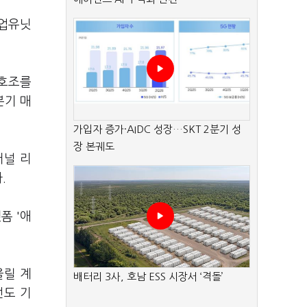
사업유닛
 호조를
분기 매
가입자 증가·AIDC 성장…SKT 2분기 성
장 본궤도
터널 리
.
폼 '애
올릴 계
배터리 3사, 호남 ESS 시장서 ‘격돌’
선도 기