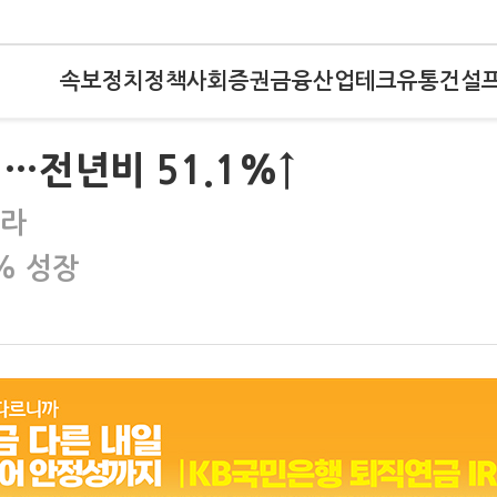
속보
정치
정책
사회
증권
금융
산업
테크
유통
건설
…전년비 51.1%↑
올라
% 성장