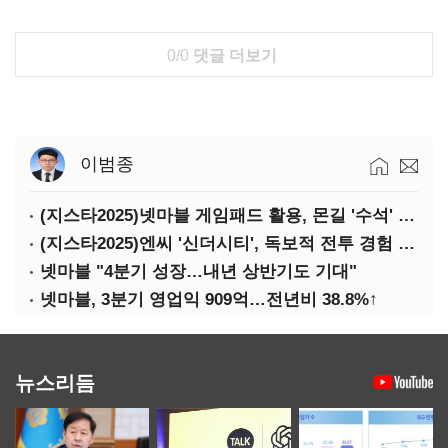
0/0
댓글 더보기
이범종
(지스타2025)넷마블 게임패드 활용, 몬길 '수석' 7대죄 '차석'
(지스타2025)엔씨 '신더시티', 독보적 전투 경험 필요
넷마블 "4분기 성장…내년 상반기도 기대"
넷마블, 3분기 영업익 909억…전년비 38.8%↑
뉴스리듬