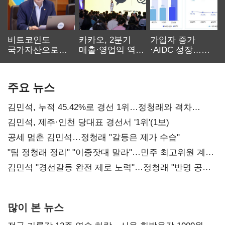
비트코인도
카카오, 2분기
가입자 증가
국가자산으로…'
매출·영업익 역대
·AIDC 성장…
보관·평가·처분'
최대…에이전트
SKT 2분기 성장
기준은 숙제
AI 수익화 관건
본궤도
주요 뉴스
김민석, 누적 45.42%로 경선 1위…정청래와 격차
0.86%p(2보)
김민석, 제주·인천 당대표 경선서 '1위'(1보)
공세 멈춘 김민석…정청래 "갈등은 제가 수습"
"팀 정청래 정리" "이중잣대 말라"…민주 최고위원 계파
다툼 격화
김민석 "경선갈등 완전 제로 노력"…정청래 "반명 공세
사과부터"
많이 본 뉴스