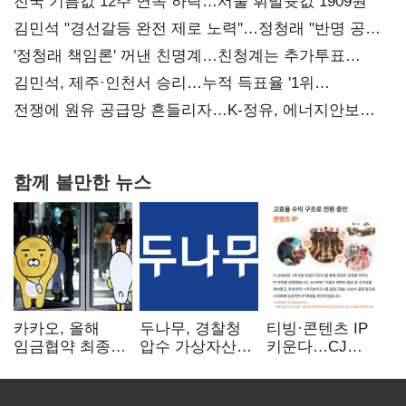
전국 기름값 12주 연속 하락…서울 휘발윳값 1909원
김민석 "경선갈등 완전 제로 노력"…정청래 "반명 공세
사과부터"
'정청래 책임론' 꺼낸 친명계…친청계는 추가투표
때리기
김민석, 제주·인천서 승리…누적 득표율 '1위
탈환'(종합)
전쟁에 원유 공급망 흔들리자…K-정유, 에너지안보
핵심으로 재부상
함께 볼만한 뉴스
카카오, 올해
두나무, 경찰청
티빙·콘텐츠 IP
임금협약 최종
압수 가상자산
키운다…CJ
타결…연봉 6.3%
보관 맡는다…
ENM, 하반기
인상·격려금
커스터디 사업
글로벌 확장 가속
300만원
최종 낙찰