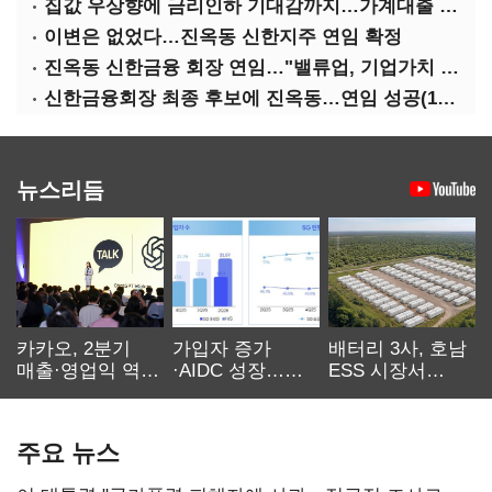
집값 우상향에 금리인하 기대감까지…가계대출 뇌관
이변은 없었다…진옥동 신한지주 연임 확정
진옥동 신한금융 회장 연임…"밸류업, 기업가치 키워"(상보)
신한금융회장 최종 후보에 진옥동…연임 성공(1보)
뉴스리듬
카카오, 2분기
가입자 증가
배터리 3사, 호남
매출·영업익 역대
·AIDC 성장…
ESS 시장서
최대…에이전트
SKT 2분기 성장
‘격돌’
AI 수익화 관건
본궤도
주요 뉴스