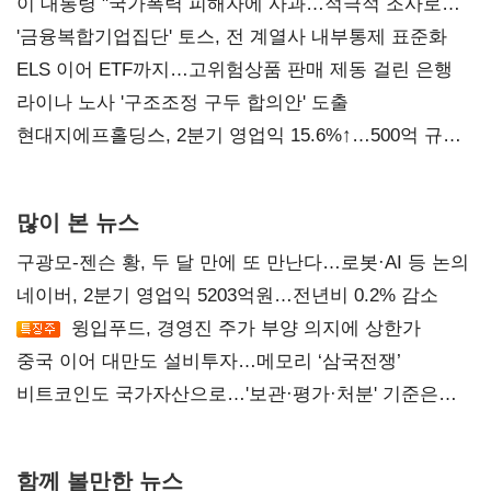
이 대통령 "국가폭력 피해자에 사과…적극적 조사로
진실 밝혀야"
'금융복합기업집단' 토스, 전 계열사 내부통제 표준화
ELS 이어 ETF까지…고위험상품 판매 제동 걸린 은행
라이나 노사 '구조조정 구두 합의안' 도출
현대지에프홀딩스, 2분기 영업익 15.6%↑…500억 규모
자사주 매입
많이 본 뉴스
구광모-젠슨 황, 두 달 만에 또 만난다…로봇·AI 등 논의
네이버, 2분기 영업익 5203억원…전년비 0.2% 감소
윙입푸드, 경영진 주가 부양 의지에 상한가
중국 이어 대만도 설비투자…메모리 ‘삼국전쟁’
비트코인도 국가자산으로…'보관·평가·처분' 기준은
숙제
함께 볼만한 뉴스