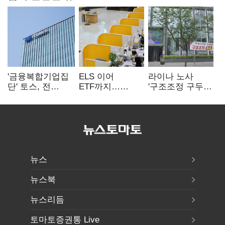
'금융복합기업집
ELS 이어
라이나 노사
단' 토스, 전
ETF까지…
'구조조정 구두
계열사 내부통제
고위험상품 판매
합의안' 도출
표준화
제동 걸린 은행
뉴스
뉴스북
뉴스리듬
토마토증권통 Live