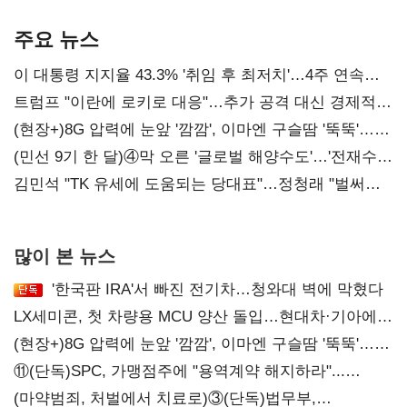
기준은 숙제
AI 수익화 관건
주요 뉴스
이 대통령 지지율 43.3% '취임 후 최저치'…4주 연속
'하락'
트럼프 "이란에 로키로 대응"…추가 공격 대신 경제적
압박 시사
(현장+)8G 압력에 눈앞 '깜깜', 이마엔 구슬땀 '뚝뚝'…
화려한 에어쇼 뒤 땀방울
(민선 9기 한 달)④막 오른 '글로벌 해양수도'…'전재수
리더십' 시험대
김민석 "TK 유세에 도움되는 당대표"…정청래 "벌써
대표된 양 당직 배분"
많이 본 뉴스
'한국판 IRA'서 빠진 전기차…청와대 벽에 막혔다
LX세미콘, 첫 차량용 MCU 양산 돌입…현대차·기아에
공급
(현장+)8G 압력에 눈앞 '깜깜', 이마엔 구슬땀 '뚝뚝'…
화려한 에어쇼 뒤 땀방울
⑪(단독)SPC, 가맹점주에 "용역계약 해지하라"...
내팽개친 '사회적합의'
(마약범죄, 처벌에서 치료로)③(단독)법무부,