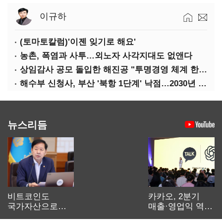
이규하
(토마토칼럼)'이젠 잊기로 해요'
농촌, 폭염과 사투…외노자 사각지대도 없앤다
상임감사 공모 돌입한 해진공 "투명경영 체계 한층 강화"
해수부 신청사, 부산 '북항 1단계' 낙점…2030년 완공 목표
뉴스리듬
비트코인도
카카오, 2분기
국가자산으로…'
매출·영업익 역대
보관·평가·처분'
최대…에이전트