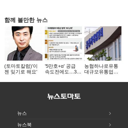
마약재활과 4곳→13곳 확대…'교정청' 밑그림
함께 볼만한 뉴스
(토마토칼럼)'이
'5만호+α' 공급
농협하나로유통
젠 잊기로 해요'
속도전에도…3대
대규모유통업법
난제 '첩첩산중'
위반 적발…
공정위, 과징금
4억6200만원
부과
뉴스
뉴스북