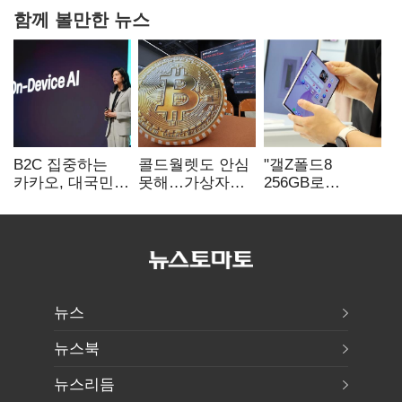
함께 볼만한 뉴스
B2C 집중하는
콜드월렛도 안심
"갤Z폴드8
카카오, 대국민
못해…가상자산
256GB로
서비스 '모두의
수탁 확대에
변경하면 지원금
AI' 사활
'보안 시험대'
추가"
뉴스
뉴스북
뉴스리듬