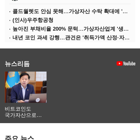
콜드월렛도 안심 못해…가상자산 수탁 확대에 '보안 시험대'
(인사)우주항공청
높아진 부채비율 200% 문턱…가상자산업계 '생존 시험대'
내년 코인 과세 강행…관건은 '취득가액 산정·자산 이동'
뉴스리듬
비트코인도
국가자산으로…'
보관·평가·처분'
기준은 숙제
주요 뉴스