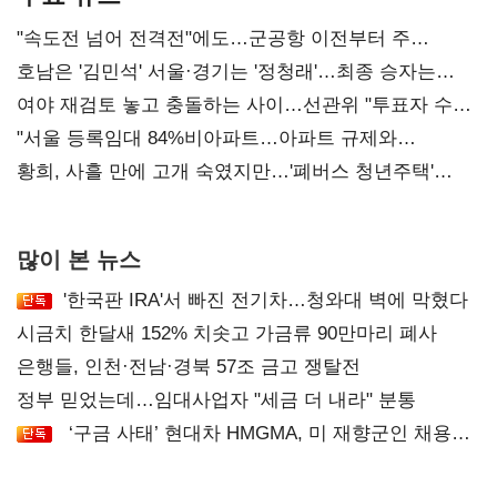
"속도전 넘어 전격전"에도…군공항 이전부터 주
52시간까지 '뇌관'
호남은 '김민석' 서울·경기는 '정청래'…최종 승자는
'안갯속'
여야 재검토 놓고 충돌하는 사이…선관위 "투표자 수
오차 당연"
"서울 등록임대 84%비아파트…아파트 규제와
달리해야"
황희, 사흘 만에 고개 숙였지만…'폐버스 청년주택'
후폭풍
많이 본 뉴스
'한국판 IRA'서 빠진 전기차…청와대 벽에 막혔다
시금치 한달새 152% 치솟고 가금류 90만마리 폐사
은행들, 인천·전남·경북 57조 금고 쟁탈전
정부 믿었는데…임대사업자 "세금 더 내라" 분통
‘구금 사태’ 현대차 HMGMA, 미 재향군인 채용
확대로 분위기 반전