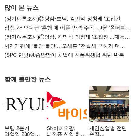
많이 본 뉴스
(정기여론조사)②당심·호남, 김민석-정청래 '초접전'
삼성 Z8 역대급 ‘흥행’에 애플 반격 주목…9월 ‘폴더블
대전’
(정기여론조사)①당심, 김민석·정청래 '초접전'…대통령
지지도 '50% 아래로'(종합)
세제개편에 ‘불안·불만’…오세훈 "전월세 구하기 더
힘들어질 것"
(SPC 민낯)④솜방망이 처벌에 식품위생법 위반 반복
함께 볼만한 뉴스
보령 2분기
SK바이오팜,
게임산업법 전면
영업익 238억…
뇌전증 신약 해외
손질