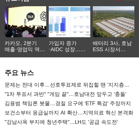
카카오, 2분기
가입자 증가
배터리 3사, 호남
매출·영업익 역대
·AIDC 성장…
ESS 시장서
최대…에이전트
SKT 2분기 성장
‘격돌’
AI 수익화 관건
본궤도
주요 뉴스
문제는 전대 이후…선호투표제로 뒤집힐 땐 '지지층
불복'
"1차 투표서 과반" "게임 끝"…호남대전 앞두고 '충돌'
김용범 책임론 봇물…경질 요구에 'ETF 특검' 주장까지
보건소부터 응급실까지 AI 확산…지역의료 혁신 본격화
"강남사옥 부지에 청년주택"…LH도 '공급 속도전'