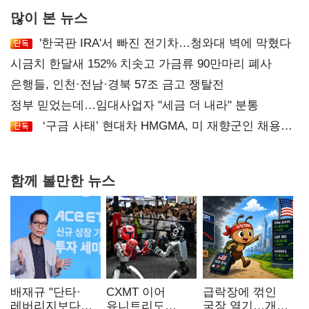
많이 본 뉴스
'한국판 IRA'서 빠진 전기차…청와대 벽에 막혔다
시금치 한달새 152% 치솟고 가금류 90만마리 폐사
은행들, 인천·전남·경북 57조 금고 쟁탈전
정부 믿었는데…임대사업자 "세금 더 내라" 분통
‘구금 사태’ 현대차 HMGMA, 미 재향군인 채용
확대로 분위기 반전
함께 볼만한 뉴스
배재규 "단타·
CXMT 이어
급락장에 꺾인
레버리지보다
유니트리도
국장 열기…개인