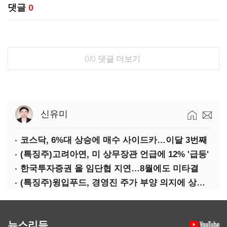
댓글
0
0/0
댓글 더보기
신유미
코스닥, 6%대 상승에 매수 사이드카…이달 3번째
(특징주)고려아연, 미 상무장관 언급에 12% '급등'
한국투자증권 올 임단협 지연…8월에도 미타결
(특징주)윙입푸드, 경영진 주가 부양 의지에 상한가
뉴스리듬