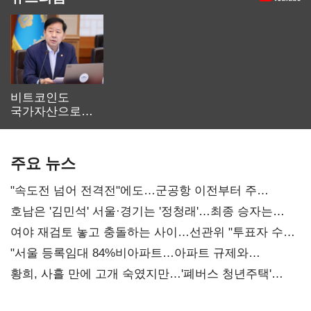
비트코인도
국가자산으로…'
보관·평가·처분'
기준은 숙제
주요 뉴스
"속도전 넘어 전격전"에도…군공항 이전부터 주
52시간까지 '뇌관'
호남은 '김민석' 서울·경기는 '정청래'…최종 승자는
'안갯속'
여야 재검토 놓고 충돌하는 사이…선관위 "투표자 수
오차 당연"
"서울 등록임대 84%비아파트…아파트 규제와
달리해야"
황희, 사흘 만에 고개 숙였지만…'폐버스 청년주택'
후폭풍