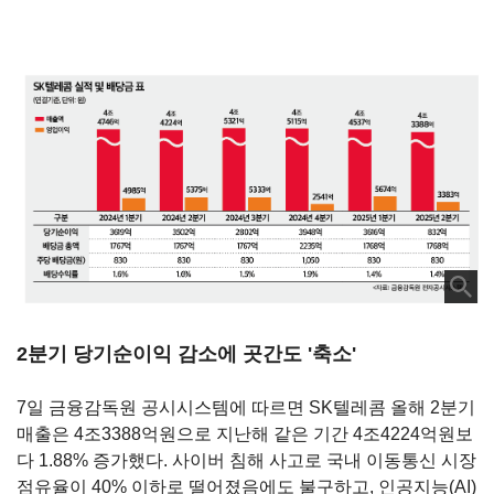
2
분기 당기순이익 감소에 곳간도 '축소'
7일 금융감독원 공시시스템에 따르면
SK
텔레콤 올해
2
분기
매출은
4
조
3388
억원으로 지난해 같은 기간
4
조
4224
억원보
다
1.88%
증가했다
.
사이버 침해 사고로 국내 이동통신 시장
점유율이
40%
이하로 떨어졌음에도 불구하고
,
인공지능
(AI)