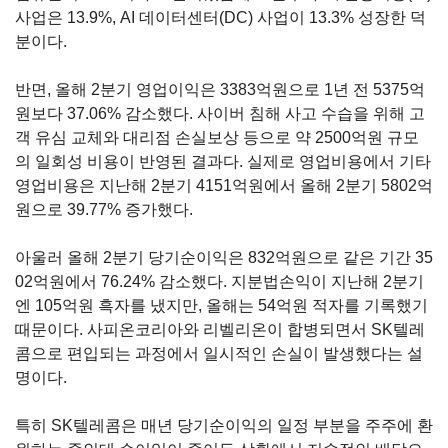
사업은
13.9%
, AI
데이터센터
(DC)
사업이
13.3% 성장
한 덕
분이다
.
반면
,
올해
2
분기 영업이익은
3383
억원으로 1년 전
5375
억
원보다
37.06%
감소했다
.
사이버 침해 사고 수습을 위해 고
객 유심 교체와 대리점 손실보상 등으로 약
2500
억원 규모
의 일회성 비용이 반영된 결과다
.
실제로 영업비용에서 기타
영업비용은 지난해
2
분기
4151
억원에서 올해
2
분기
5802
억
원으로
39.77%
증가했다
.
아울러 올해
2
분기 당기순이익은
832
억원으로 같은 기간
35
02
억원에서
76.24% 감소
했다
.
지분법손익이 지난해
2
분기
엔
105
억원 흑자를 냈지만
,
올해는
54
억원 적자를 기록했기
때문이다
.
사피온코리아와 리벨리온이 합병되면서
SK
텔레
콤으로 편입되는 과정에서 일시적인 손실이 발생했다는 설
명이다
.
특히
SK
텔레콤은 매년 당기순이익의 일정 부분을 주주에 환