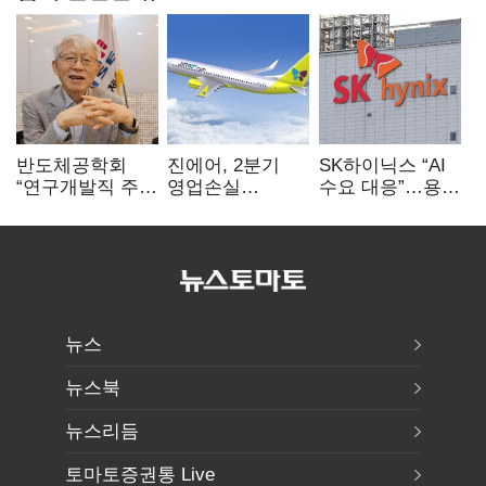
반도체공학회
진에어, 2분기
SK하이닉스 “AI
“연구개발직 주
영업손실
수요 대응”…용인
52시간제
731억…유가
·청주 팹에 54조
개선해야”
상승 여파
투자
뉴스
뉴스북
뉴스리듬
토마토증권통 Live