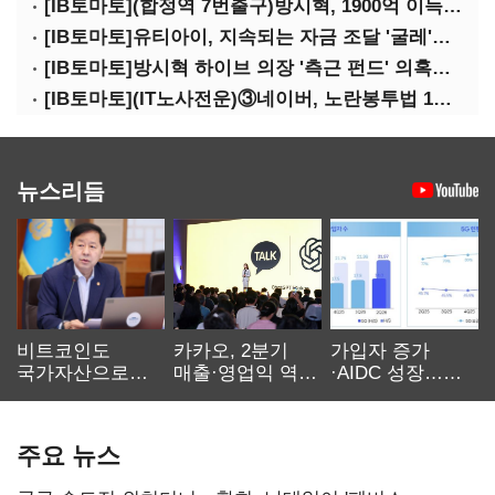
[IB토마토](합정역 7번출구)방시혁, 1900억 이득 논란…하이브 상장 진실은?
[IB토마토]유티아이, 지속되는 자금 조달 '굴레'…부채 리스크 고조
[IB토마토]방시혁 하이브 의장 '측근 펀드' 의혹…실상은 해외 투자 무산
[IB토마토](IT노사전운)③네이버, 노란봉투법 1호 되나…관건은 '진짜 주인'
뉴스리듬
비트코인도
카카오, 2분기
가입자 증가
국가자산으로…'
매출·영업익 역대
·AIDC 성장…
보관·평가·처분'
최대…에이전트
SKT 2분기 성장
기준은 숙제
AI 수익화 관건
본궤도
주요 뉴스