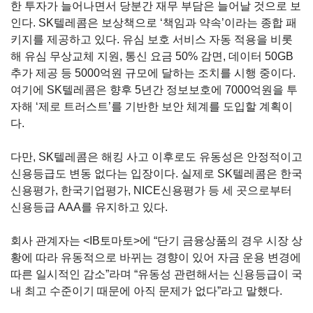
한 투자가 늘어나면서 당분간 재무 부담은 늘어날 것으로 보
인다
.
SK
텔레콤은 보상책으로
‘
책임과 약속
’
이라는 종합 패
키지를 제공하고 있다
.
유심 보호 서비스 자동 적용을 비롯
해 유심 무상교체 지원
,
통신 요금
50%
감면
,
데이터
50GB
추가 제공 등
5000
억원 규모에 달하는 조치를 시행 중이다.
여기에
SK
텔레콤은 향후
5
년간 정보보호에
7000
억원을 투
자해
‘
제로 트러스트
’
를 기반한 보안 체계를 도입할 계획이
다
.
다만
, SK
텔레콤은 해킹 사고 이후로도 유동성은 안정적이고
신용등급도 변동 없다는 입장이다. 실제로 SK텔레콤은 한국
신용평가
,
한국기업평가
, NICE
신용평가 등 세 곳으로부터
신용등급
AAA
를 유지하고 있다
.
회사 관계자는 <IB
토마토
>
에
“
단기 금융상품의 경우 시장 상
황에 따라 유동적으로 바뀌는 경향이 있어 자금 운용 변경에
따른 일시적인 감소
”
라며
“
유동성 관련해서는 신용등급이 국
내 최고 수준이기 때문에 아직 문제가 없다
”
라고 말했다
.