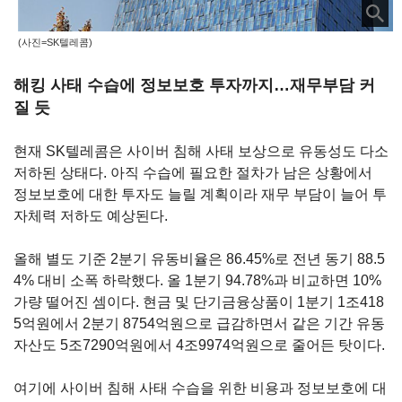
(사진=SK텔레콤)
해킹 사태 수습에 정보보호 투자까지…재무부담 커
질 듯
현재 SK
텔레콤은 사이버 침해 사태 보상으로 유동성도 다소
저하된 상태다
.
아직 수습에 필요한 절차가 남은 상황에서
정보보호에 대한 투자도 늘릴 계획이라 재무 부담이 늘어 투
자체력 저하도 예상된다.
올해 별도 기준
2
분기 유동비율은
86.45%
로 전년 동기
88.5
4% 대비
소폭 하락했다
.
올
1
분기
94.78%과 비교하면
10%
가량 떨어진 셈이다
.
현금 및 단기금융상품이
1
분기
1
조
418
5
억원에서
2
분기
8754
억원으로 급감하면서 같은 기간 유동
자산도
5
조
7290
억원에서
4
조
9974
억원으로 줄어든 탓이다
.
여기에 사이버 침해 사태 수습을 위한 비용과 정보보호에 대