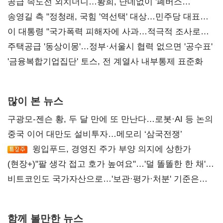
공급 속도전 외치더니…황희, 난데없이 '폐버스
리모델링' 제안
송영길 측 "정청래, 국힘 '역선택' 대상…민주당 대표로
총선 지휘 못해"
이 대통령 "국가폭력 피해자에 사과…적극적 조사로
진실 밝혀야"
주택공급 '동상이몽'…정부·서울시 협력 없으면 '공수표'
'금융복합기업집단' 토스, 전 계열사 내부통제 표준화
많이 본 뉴스
구광모-젠슨 황, 두 달 만에 또 만난다…로봇·AI 등 논의
중국 이어 대만도 설비투자…메모리 ‘삼국전쟁’
윙입푸드, 경영진 주가 부양 의지에 상한가
(현장+)"팔 생각 접고 호가 높여요"…'덜 똘똘한 한 채'
20억 키맞추기
비트코인도 국가자산으로…'보관·평가·처분' 기준은
숙제
함께 볼만한 뉴스