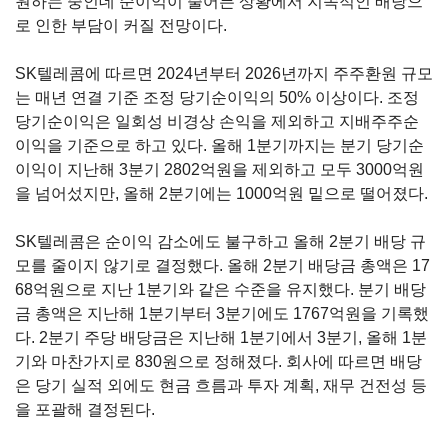
원하는 중인데 순이익이 줄어든 상황에서 지속적인 배당으
로 인한 부담이 커질 전망이다
.
SK
텔레콤에 따르면
2024
년부터
2026
년까지 주주환원 규모
는 매년 연결 기준 조정 당기순이익의
50%
이상이다
.
조정
당기순이익은 일회성 비경상 손익을 제외하고 지배주주순
이익을 기준으로 하고 있다
.
올해
1
분기까지는 분기 당기순
이익이 지난해
3
분기
2802
억원을 제외하고 모두
3000
억원
을 넘어섰지만
,
올해
2
분기에는
1000
억원 밑으로 떨어졌다
.
SK
텔레콤은 순이익 감소에도 불구하고 올해
2
분기 배당 규
모를 줄이지 않기로 결정했다
.
올해
2
분기 배당금 총액은
17
68
억원으로 지난
1
분기와 같은 수준을 유지했다
.
분기 배당
금 총액은 지난해
1
분기부터
3
분기에도
1767
억원을 기록했
다
. 2
분기 주당 배당금은 지난해
1
분기에서
3
분기
,
올해
1
분
기와 마찬가지로
830
원으로 정해졌다
. 회사에
따르면 배당
은 당기 실적 외에도 현금 흐름과 투자 계획
,
재무 건전성 등
을 포괄해 결정된다.