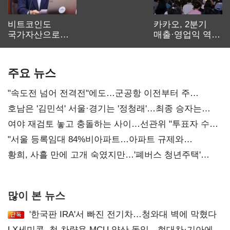
비트코인도
카카오, 2분기
국가자산으로…'
매출·영업익 역대
보관·평가·처분'
최대…에이전트
기준은 숙제
AI 수익화 관건
주요 뉴스
"속도전 넘어 전격전"에도…군공항 이전부터 주
52시간까지 '뇌관'
호남은 '김민석' 서울·경기는 '정청래'…최종 승자는
'안갯속'
여야 재검토 놓고 충돌하는 사이…선관위 "투표자 수
오차 당연"
"서울 등록임대 84%비아파트…아파트 규제와
달리해야"
황희, 사흘 만에 고개 숙였지만…'폐버스 청년주택'
후폭풍
많이 본 뉴스
'한국판 IRA'서 빠진 전기차…청와대 벽에 막혔다
LX세미콘, 첫 차량용 MCU 양산 돌입…현대차·기아에