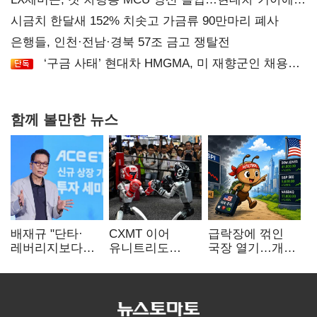
공급
시금치 한달새 152% 치솟고 가금류 90만마리 폐사
은행들, 인천·전남·경북 57조 금고 쟁탈전
‘구금 사태’ 현대차 HMGMA, 미 재향군인 채용
확대로 분위기 반전
함께 볼만한 뉴스
배재규 "단타·
CXMT 이어
급락장에 꺾인
레버리지보다
유니트리도
국장 열기…개인
성장산업
출격…국내 증시
자금도 다시
장기투자…
영향 '촉각'
해외로
변동성 견뎌야"