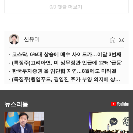
0/0
댓글 더보기
신유미
코스닥, 6%대 상승에 매수 사이드카…이달 3번째
(특징주)고려아연, 미 상무장관 언급에 12% '급등'
한국투자증권 올 임단협 지연…8월에도 미타결
(특징주)윙입푸드, 경영진 주가 부양 의지에 상한가
뉴스리듬