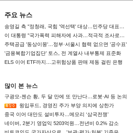
기준은 숙제
AI 수익화 관건
본궤도
주요 뉴스
송영길 측 "정청래, 국힘 '역선택' 대상…민주당 대표로
총선 지휘 못해"
이 대통령 "국가폭력 피해자에 사과…적극적 조사로
진실 밝혀야"
주택공급 '동상이몽'…정부·서울시 협력 없으면 '공수표'
'금융복합기업집단' 토스, 전 계열사 내부통제 표준화
ELS 이어 ETF까지…고위험상품 판매 제동 걸린 은행
많이 본 뉴스
구광모-젠슨 황, 두 달 만에 또 만난다…로봇·AI 등 논의
윙입푸드, 경영진 주가 부양 의지에 상한가
중국 이어 대만도 설비투자…메모리 ‘삼국전쟁’
네이버, 2분기 영업익 5203억원…전년비 0.2% 감소
비트코인도 국가자산으로…'보관·평가·처분' 기준은