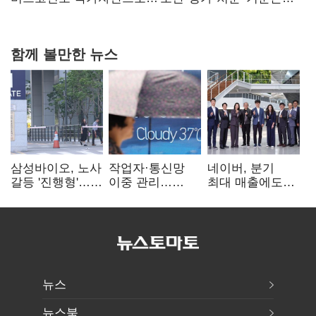
숙제
함께 볼만한 뉴스
삼성바이오, 노사
작업자·통신망
네이버, 분기
갈등 '진행형'…
이중 관리…
최대 매출에도
파업 여파 촉각
통신3사, 폭염
영업익 감소…AI
비상대응 돌입
팩토리 속도
뉴스
뉴스북