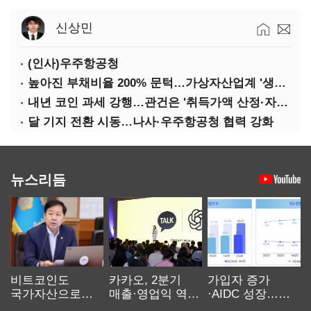
신상민
(인사)우주항공청
높아진 부채비율 200% 문턱…가상자산업계 '생존 시험대'
내년 코인 과세 강행…관건은 '취득가액 산정·자산 이동'
달 기지 전환 시동…나사·우주항공청 협력 강화
뉴스리듬
비트코인도
카카오, 2분기
가입자 증가
국가자산으로…'
매출·영업익 역대
·AIDC 성장…
보관·평가·처분'
최대…에이전트
SKT 2분기 성장