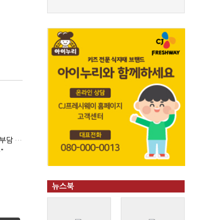
'보유세만큼 양도세 공제' 법안 발의…김은혜 "1주택자 세 부담 완화"
"
뉴스북