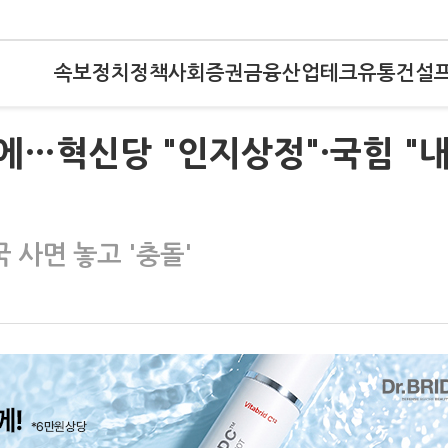
속보
정치
정책
사회
증권
금융
산업
테크
유통
건설
청에…혁신당 "인지상정"·국힘 "
사면 놓고 '충돌'