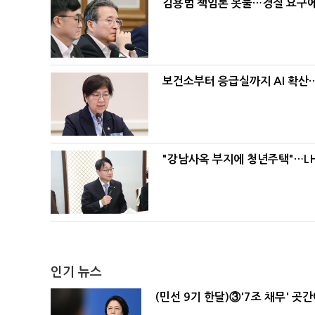
김용범 책임론 봇물…경질 요구에 
보건소부터 응급실까지 AI 확산
"강남사옥 부지에 청년주택"…LH
인기 뉴스
(민선 9기 한달)③'7조 채무' 곳