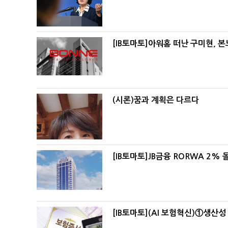
[IB토마토]아워홈 떠난 구미현, 
(시론)꿈과 계획은 다르다
[IB토마토]JB금융 RORWA 2
[IB토마토](AI 보험혁신)①생산성