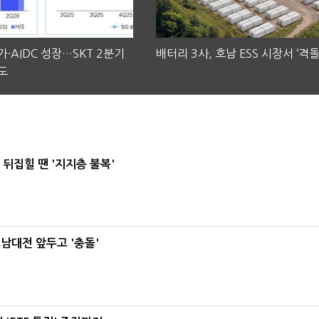
·AIDC 성장…SKT 2분기
배터리 3사, 호남 ESS 시장서 ‘격돌
도
뒤집힐 땐 '지지층 불복'
호남대전 앞두고 '충돌'