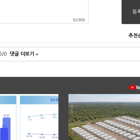
0
/
300
추천
0/0
댓글 더보기