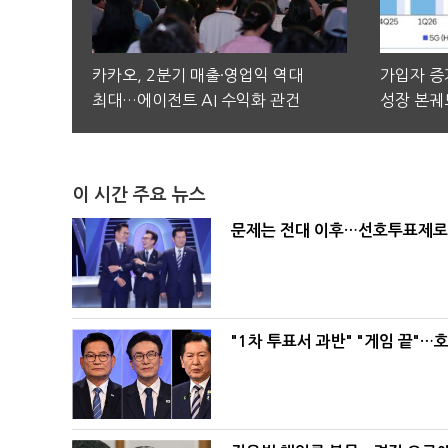
카카오, 2분기 매출·영업익 역대
가입자 증가
최대…에이전트 AI 수익화 관건
성장 본궤
이 시간 주요 뉴스
문제는 전대 이후…선호투표제로 
"1차 투표서 과반" "게임 끝"…