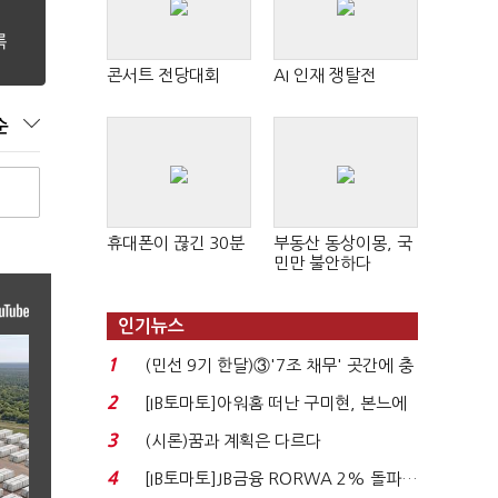
콘서트 전당대회
AI 인재 쟁탈전
순
휴대폰이 끊긴 30분
부동산 동상이몽, 국
민만 불안하다
인기뉴스
1
(민선 9기 한달)③'7조 채무' 곳간에 충
격…추미애, 20년...
2
[IB토마토]아워홈 떠난 구미현, 본느에
340억 베팅…가...
3
(시론)꿈과 계획은 다르다
4
[IB토마토]JB금융 RORWA 2% 돌파…