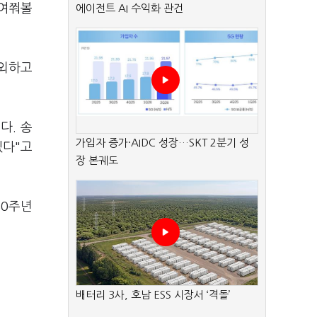
 여쭤볼
에이전트 AI 수익화 관건
제외하고
다. 송
가입자 증가·AIDC 성장…SKT 2분기 성
겠다"고
장 본궤도
80주년
배터리 3사, 호남 ESS 시장서 ‘격돌’