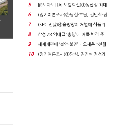
실적 견인은 은행 ...
5
[IB토마토](AI 보험혁신)①생산성 최대
80% 개선…현실...
6
(정기여론조사)②당심·호남, 김민석-정
’
청래 '초접전'...
7
(SPC 민낯)④솜방망이 처벌에 식품위
생법 위반 반복...
8
삼성 Z8 역대급 ‘흥행’에 애플 반격 주
목…9월 ‘폴...
9
세제개편에 ‘불안·불만’…오세훈 "전월
세 구하기 더 ...
10
(정기여론조사)①당심, 김민석·정청래
'초접전'…대통령 ...