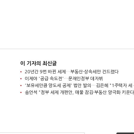
이 기자의 최신글
20년간 9번 바뀐 세제…부동산·상속세만 건드렸다
이제야 '공급 속도전'…문재인정부 데자뷔
송언석 "정부 세제 개편안, 매물 잠김·부동산 양극화 키운다