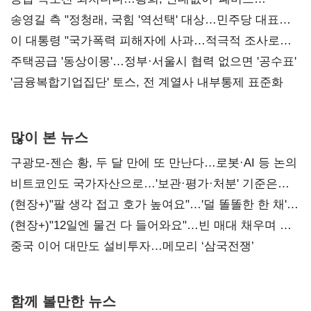
리모델링' 제안
송영길 측 "정청래, 국힘 '역선택' 대상…민주당 대표로
총선 지휘 못해"
이 대통령 "국가폭력 피해자에 사과…적극적 조사로
진실 밝혀야"
주택공급 '동상이몽'…정부·서울시 협력 없으면 '공수표'
'금융복합기업집단' 토스, 전 계열사 내부통제 표준화
많이 본 뉴스
구광모-젠슨 황, 두 달 만에 또 만난다…로봇·AI 등 논의
비트코인도 국가자산으로…'보관·평가·처분' 기준은
숙제
(현장+)"팔 생각 접고 호가 높여요"…'덜 똘똘한 한 채'
20억 키맞추기
(현장+)"12일엔 물건 다 들어와요"…빈 매대 채우며 문
연 홈플러스
중국 이어 대만도 설비투자…메모리 ‘삼국전쟁’
함께 볼만한 뉴스