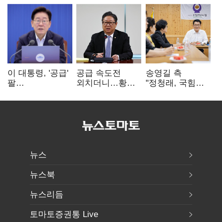
이 대통령, '공급'
공급 속도전
송영길 측
팔
외치더니…황희,
"정청래, 국힘
걷어붙였는데…
난데없이 '폐버스
'역선택' 대상…
여 내부선
리모델링' 제안
민주당 대표로
'부동산
총선 지휘 못해"
망언'(종합)
뉴스
뉴스북
뉴스리듬
토마토증권통 Live