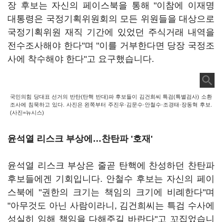
장 후보는 자신의 페이스북을 통해 "이참에 이재명
대통령은 국정기획위원회의 모든 위원들을 대상으로
국정기획위원 재직 기간에 있었던 주식거래 내역을
전수조사해야 한다"며 "이를 거부한다면 당장 국정조
사에 착수해야 한다"고 요구했습니다.
국민의힘 당대표 선거의 반탄(탄핵 반대)파 후보들이 김건희씨 특검(특별검사) 소환
조사에 침묵하고 있다. 사진은 왼쪽부터 주진우·김문수·안철수·조경태·장동혁 후보.
(사진=뉴시스)
윤석열 리스크 부상에…찬탄파 '호재'
윤석열 리스크 부상은 줄곧 탄핵에 찬성하던 찬탄파
후보들에겐 기회입니다. 안철수 후보는 자신의 페이
스북에 "권한의 크기는 책임의 크기에 비례한다"며
"아무것도 아닌 사람이라니, 김건희씨는 특검 수사에
성실히 임해 책임을 다해주길 바란다"고 꼬집었습니