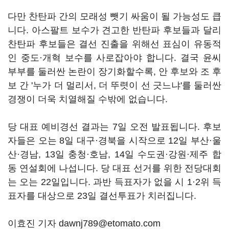
다만 찬탄파 간의 모래성 뺏기 싸움이 될 가능성도 큽
니다. 아스팔트 보수가 견고한 반탄파 후보들과 달리
찬탄파 후보들은 결선 진출을 위해선 표심이 유동적
인 중도·개혁 보수를 사로잡아야 합니다. 결국 윤씨
부부를 둘러싼 논란이 장기화할수록, 안 후보와 조 후
보 간 '누가 더 멀리서, 더 뚜렷이 선 긋느냐'를 둘러싼
경쟁이 더욱 치열해질 수밖에 없습니다.
당 대표 예비경선 결과는 7일 오전 발표됩니다. 후보
자들은 오는 8일 대구·경북을 시작으로 12일 부산·울
산·경남, 13일 충청·호남, 14일 수도권·강원·제주 합
동 연설회에 나섭니다. 당 대표 선거를 위한 전당대회
는 오는 22일입니다. 과반 득표자가 없을 시 1·2위 득
표자를 대상으로 23일 결선투표가 치러집니다.
이효진 기자 dawnj789@etomato.com