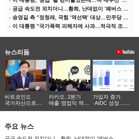
이 대통령, '공급' 팔 걷어붙였는데…여 내부선 '부동산 망언'(종합)
공급 속도전 외치더니…황희, 난데없이 '폐버스 리모델링' 제안
송영길 측 "정청래, 국힘 '역선택' 대상…민주당 대표로 총선 지휘 못해"
이 대통령 "국가폭력 피해자에 사과…적극적 조사로 진실 밝혀야"
뉴스리듬
비트코인도
카카오, 2분기
가입자 증가
국가자산으로…'
매출·영업익 역대
·AIDC 성장…
보관·평가·처분'
최대…에이전트
SKT 2분기 성장
기준은 숙제
AI 수익화 관건
본궤도
주요 뉴스
공급 속도전 외치더니…황희, 난데없이 '폐버스