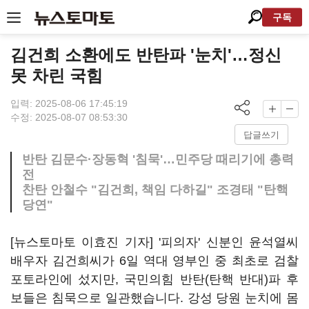
구독
김건희 소환에도 반탄파 '눈치'…정신
못 차린 국힘
입력: 2025-08-06 17:45:19
수정: 2025-08-07 08:53:30
답글쓰기
반탄 김문수·장동혁 '침묵'…민주당 때리기에 총력
전
찬탄 안철수 "김건희, 책임 다하길" 조경태 "탄핵
당연"
[뉴스토마토 이효진 기자] '피의자' 신분인 윤석열씨
배우자 김건희씨가 6일 역대 영부인 중 최초로 검찰
포토라인에 섰지만, 국민의힘 반탄(탄핵 반대)파 후
보들은 침묵으로 일관했습니다. 강성 당원 눈치에 몸