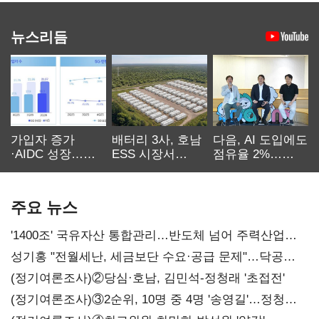
뉴스리듬
가입자 증가
배터리 3사, 호남
다음, AI 도입에도
·AIDC 성장…
ESS 시장서
점유율 2%…
SKT 2분기 성장
‘격돌’
에이전트
본궤도
차별화가 관건
주요 뉴스
'1400조' 국유자산 통합관리…반도체 넘어 주력산업
구조혁신
성기홍 "전월세난, 세금보단 수요·공급 문제"…닥공
시사
(정기여론조사)②당심·호남, 김민석-정청래 '초접전'
(정기여론조사)③2순위, 10명 중 4명 '송영길'…정청래