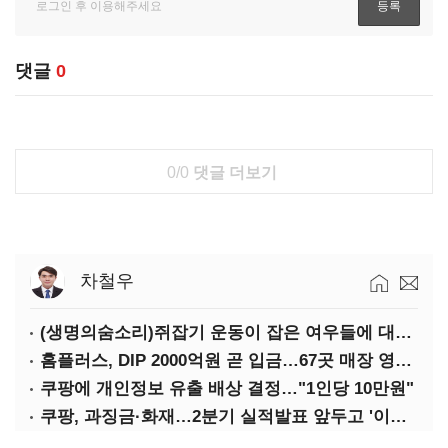
댓글
0
0/0
댓글 더보기
차철우
(생명의숨소리)쥐잡기 운동이 잡은 여우들에 대하여
홈플러스, DIP 2000억원 곧 입금…67곳 매장 영업 재개 예정
쿠팡에 개인정보 유출 배상 결정…"1인당 10만원"
쿠팡, 과징금·화재…2분기 실적발표 앞두고 '이중악재'