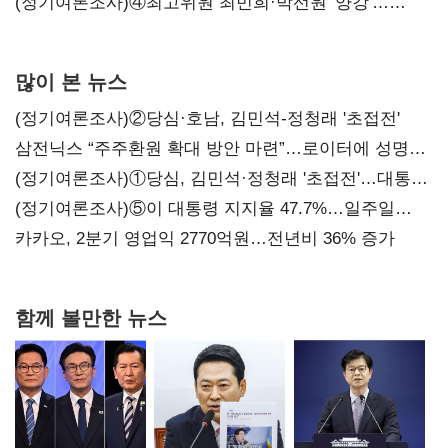
'한 자릿수'
(정기여론조사)④최고위원 최민희·박선원 '양강'…
서미화·이성윤·임미애 뒤이어
많이 본 뉴스
(정기여론조사)②당심·호남, 김민석-정청래 '초접전'
삼전닉스 “주주환원 확대 방안 마련”…로이터에 성명
보내
(정기여론조사)①당심, 김민석·정청래 '초접전'…대통령
지지도 '50% 아래로'(종합)
(정기여론조사)⑤이 대통령 지지율 47.7%…일주일
만에 다시 40%대
카카오, 2분기 영업익 2770억원…전년비 36% 증가
함께 볼만한 뉴스