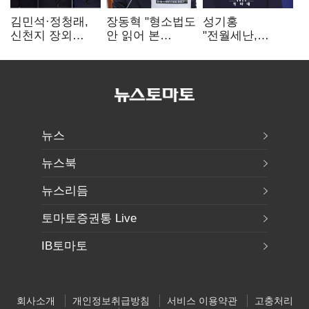
김민석·정청래,
장동혁 "형소법도
성기홍
신천지 장외
안 읽어 본
"전월세난,
설전…송영길
대통령…빛의
세금보단 수요·
"호남 계몽 규탄"
속도로 무너질
공급 문제"…닥공
것"
시사
뉴스
뉴스북
뉴스리듬
토마토증권통 Live
IB토마토
회사소개
개인정보취급방침
서비스 이용약관
고충처리