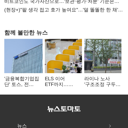
비트코인도 국가자산으로…'보관·평가·처분' 기준은
숙제
(현장+)"팔 생각 접고 호가 높여요"…'덜 똘똘한 한 채'
20억 키맞추기
함께 볼만한 뉴스
'금융복합기업집
ELS 이어
라이나 노사
단' 토스, 전
ETF까지…
'구조조정 구두
계열사 내부통제
고위험상품 판매
합의안' 도출
표준화
제동 걸린 은행
뉴스