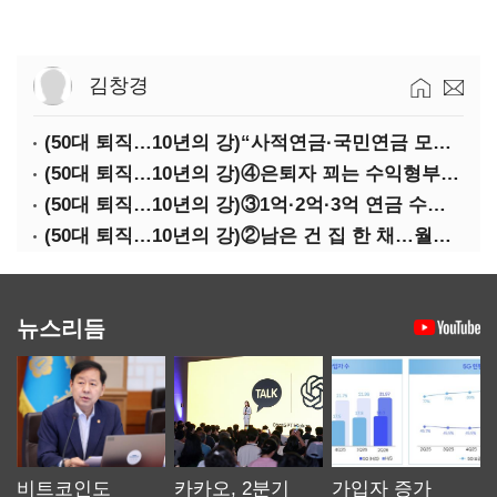
김창경
(50대 퇴직…10년의 강)“사적연금·국민연금 모두 당겨서 수령해야”
(50대 퇴직…10년의 강)④은퇴자 꾀는 수익형부동산·전업투자·편의점 창업
(50대 퇴직…10년의 강)③1억·2억·3억 연금 수령 전략
(50대 퇴직…10년의 강)②남은 건 집 한 채…월세 vs 배당 vs 주택연금
뉴스리듬
비트코인도
카카오, 2분기
가입자 증가