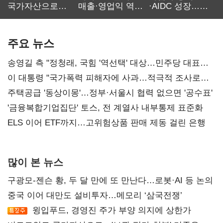
국가자산으로…'
매출·영업익 역대
·AIDC 성장…
보관·평가·처분'
최대…에이전트
SKT 2분기 성장
기준은 숙제
AI 수익화 관건
본궤도
주요 뉴스
송영길 측 "정청래, 국힘 '역선택' 대상…민주당 대표로
총선 지휘 못해"
이 대통령 "국가폭력 피해자에 사과…적극적 조사로
진실 밝혀야"
주택공급 '동상이몽'…정부·서울시 협력 없으면 '공수표'
'금융복합기업집단' 토스, 전 계열사 내부통제 표준화
ELS 이어 ETF까지…고위험상품 판매 제동 걸린 은행
많이 본 뉴스
구광모-젠슨 황, 두 달 만에 또 만난다…로봇·AI 등 논의
중국 이어 대만도 설비투자…메모리 ‘삼국전쟁’
윙입푸드, 경영진 주가 부양 의지에 상한가