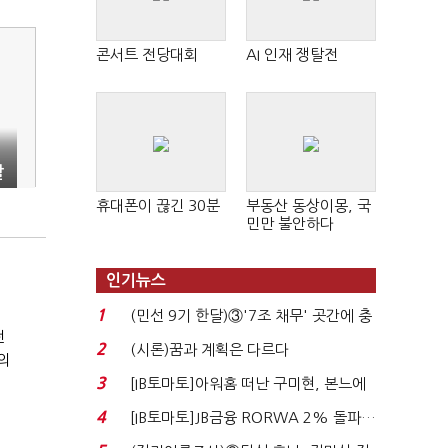
콘서트 전당대회
AI 인재 쟁탈전
할
휴대폰이 끊긴 30분
부동산 동상이몽, 국
민만 불안하다
인기뉴스
개
1
(민선 9기 한달)③'7조 채무' 곳간에 충
전
격…추미애, 20년...
2
(시론)꿈과 계획은 다르다
의
3
[IB토마토]아워홈 떠난 구미현, 본느에
340억 베팅…가...
4
[IB토마토]JB금융 RORWA 2% 돌파…
실적 견인은 은행 ...