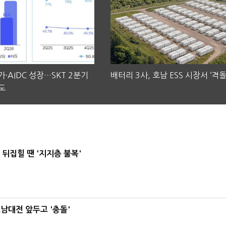
·AIDC 성장…SKT 2분기
배터리 3사, 호남 ESS 시장서 ‘격돌
도
뒤집힐 땐 '지지층 불복'
호남대전 앞두고 '충돌'