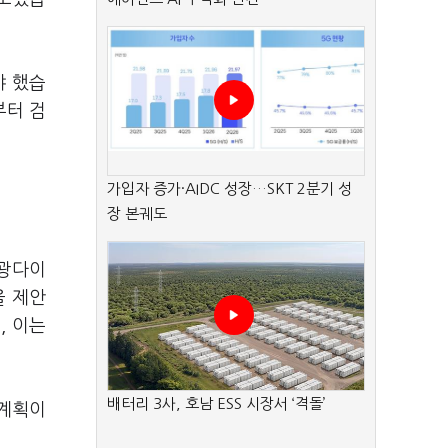
야 했습
부터 검
가입자 증가·AIDC 성장…SKT 2분기 성
장 본궤도
발광다이
을 제안
, 이는
배터리 3사, 호남 ESS 시장서 ‘격돌’
 계획이