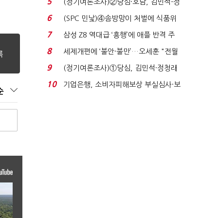
5
(정기여론조사)②당심·호남, 김민석-정
청래 '초접전'...
6
(SPC 민낯)④솜방망이 처벌에 식품위
생법 위반 반복...
7
삼성 Z8 역대급 ‘흥행’에 애플 반격 주
목…9월 ‘폴...
8
세제개편에 ‘불안·불만’…오세훈 "전월
세 구하기 더 ...
9
(정기여론조사)①당심, 김민석·정청래
'초접전'…대통령 ...
10
기업은행, 소비자피해보상 부실심사·보
순
이스피싱 공시 ...