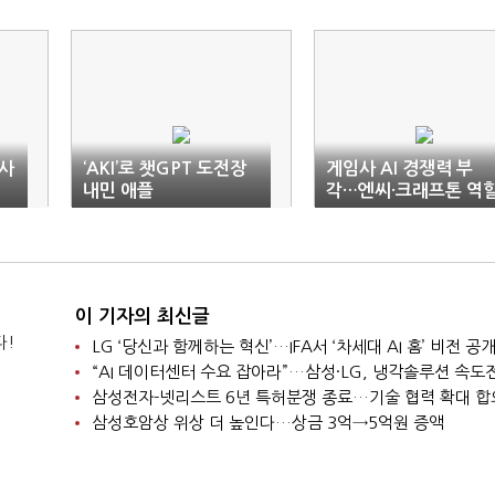
개사
‘AKI’로 챗GPT 도전장
게임사 AI 경쟁력 부
내민 애플
각…엔씨·크래프톤 역
주목
이 기자의 최신글
다!
LG ‘당신과 함께하는 혁신’…IFA서 ‘차세대 AI 홈’ 비전 공
“AI 데이터센터 수요 잡아라”…삼성·LG, 냉각솔루션 속도
삼성전자-넷리스트 6년 특허분쟁 종료…기술 협력 확대 합
삼성호암상 위상 더 높인다…상금 3억→5억원 증액