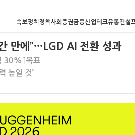
속보
정치
정책
사회
증권
금융
산업
테크
유통
건설
간 만에”…LGD AI 전환 성과
 30%↑목표
 높일 것”