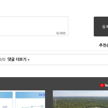
0
/
300
추천
0/0
댓글 더보기