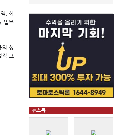
역, 회
균 업무
등의 성
별적 고
뉴스북