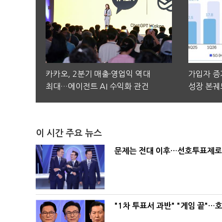
카카오, 2분기 매출·영업익 역대
가입자 증가
최대…에이전트 AI 수익화 관건
성장 본궤
이 시간 주요 뉴스
문제는 전대 이후…선호투표제로 
"1차 투표서 과반" "게임 끝"…