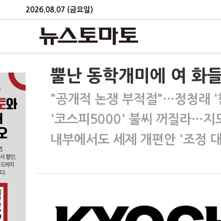
2026.08.07 (금요일)
뿔난 동학개미에 여 화들
"공개적 논쟁 부적절"…정청래 '
'코스피5000' 불씨 꺼질라…지
내부에서도 세제 개편안 '조정 대