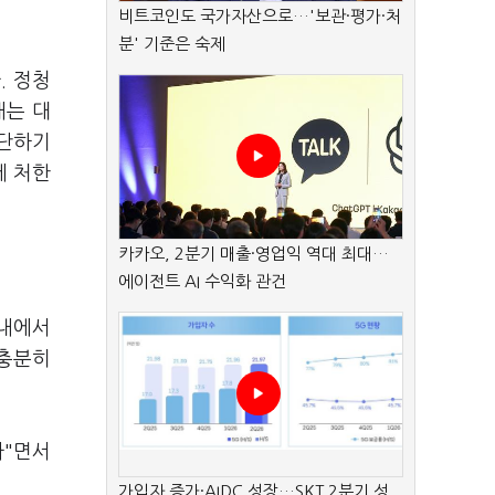
비트코인도 국가자산으로…'보관·평가·처
분' 기준은 숙제
. 정청
내는 대
차단하기
에 처한
카카오, 2분기 매출·영업익 역대 최대…
에이전트 AI 수익화 관건
당내에서
 충분히
라"면서
가입자 증가·AIDC 성장…SKT 2분기 성