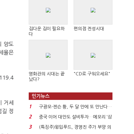
집다운 집이 필요하
편의점 전성시대
다
의 양도
래세율은
영화관의 시대는 끝
"CD로 구워오세요"
19.4
났다?
인기뉴스
이 거세
1
구광모-젠슨 황, 두 달 만에 또 만난다…
넘길 정
로봇·AI 등 논...
2
중국 이어 대만도 설비투자…메모리 ‘삼
국전쟁’
3
(특징주)윙입푸드, 경영진 주가 부양 의