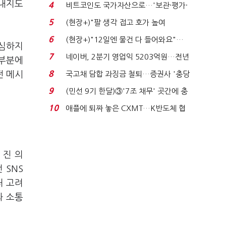
지에 상한가...
원내지도
4
비트코인도 국가자산으로…'보관·평가·
처분' 기준은 ...
5
(현장+)"팔 생각 접고 호가 높여
요"…'덜 똘똘한 한 채' 20...
6
(현장+)"12일엔 물건 다 들어와요"…
세심하지
빈 매대 채우며 문 연 ...
7
네이버, 2분기 영업익 5203억원…전년
 부분에
비 0.2% 감소...
8
떤 메시
국고채 담합 과징금 철퇴…증권사 '충당
금 폭탄' 우려...
9
(민선 9기 한달)③'7조 채무' 곳간에 충
격…추미애, 20년...
10
애플에 퇴짜 놓은 CXMT…K반도체 협
상력 ‘호재’...
 진 의
 SNS
처 고려
과 소통