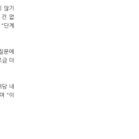
지 않기
 건 없
 "단계
 질문에
조금 더
여당 내
며 "이