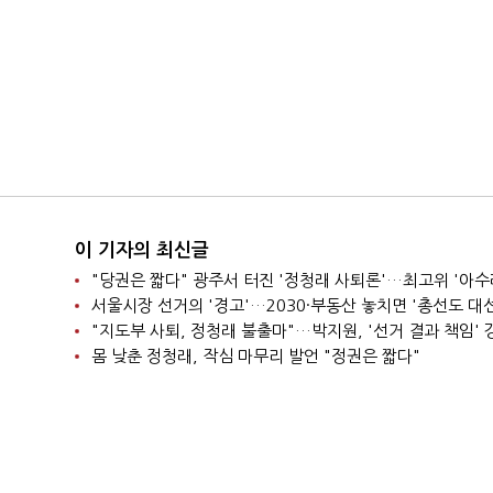
이 기자의 최신글
"당권은 짧다" 광주서 터진 '정청래 사퇴론'…최고위 '아수
"지도부 사퇴, 정청래 불출마"…박지원, '선거 결과 책임' 
몸 낮춘 정청래, 작심 마무리 발언 "정권은 짧다"