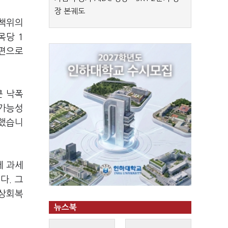
장 본궤도
정책위의
목당 1
개편으로
큰 낙폭
 가능성
사했습니
세 과세
다. 그
원상회복
뉴스북