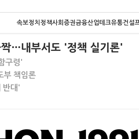
속보
정치
정책
사회
증권
금융
산업
테크
유통
건설
짝…내부서도 '정책 실기론'
함구령'
도부 책임론
 반대'