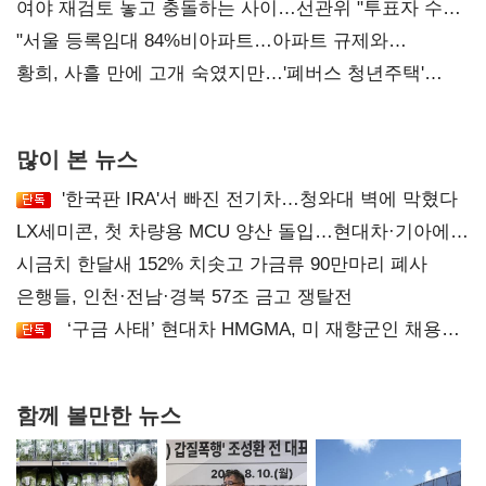
'안갯속'
여야 재검토 놓고 충돌하는 사이…선관위 "투표자 수
오차 당연"
"서울 등록임대 84%비아파트…아파트 규제와
달리해야"
황희, 사흘 만에 고개 숙였지만…'폐버스 청년주택'
후폭풍
많이 본 뉴스
'한국판 IRA'서 빠진 전기차…청와대 벽에 막혔다
LX세미콘, 첫 차량용 MCU 양산 돌입…현대차·기아에
공급
시금치 한달새 152% 치솟고 가금류 90만마리 폐사
은행들, 인천·전남·경북 57조 금고 쟁탈전
‘구금 사태’ 현대차 HMGMA, 미 재향군인 채용
확대로 분위기 반전
함께 볼만한 뉴스