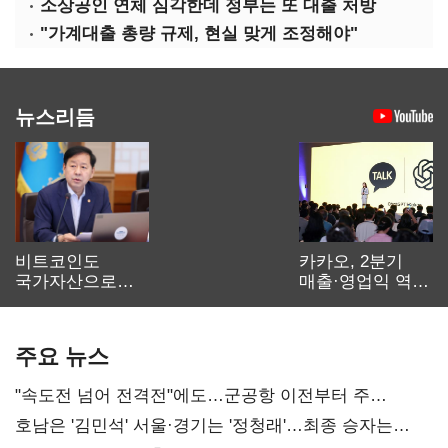
소상공인 연체 심각한데 정부는 또 대출 처방
"가계대출 총량 규제, 현실 맞게 조정해야"
뉴스리듬
비트코인도
카카오, 2분기
국가자산으로…'
매출·영업익 역대
보관·평가·처분'
최대…에이전트
기준은 숙제
AI 수익화 관건
주요 뉴스
"속도전 넘어 전격전"에도…군공항 이전부터 주
52시간까지 '뇌관'
호남은 '김민석' 서울·경기는 '정청래'…최종 승자는