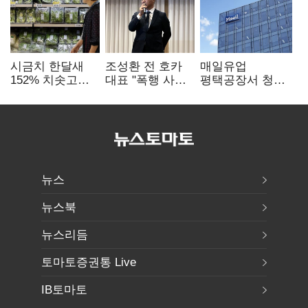
시금치 한달새
조성환 전 호카
매일유업
152% 치솟고
대표 "폭행 사건,
평택공장서 청소
가금류 90만마리
판권 탈취 위한
작업 중 1명
폐사
공작…대기업
사망…"안전관리
배후 의심"
체계 재점검"
뉴스
뉴스북
뉴스리듬
토마토증권통 Live
IB토마토