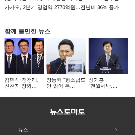
만에 다시 40%대
카카오, 2분기 영업익 2770억원…전년비 36% 증가
함께 볼만한 뉴스
김민석·정청래,
장동혁 "형소법도
성기홍
신천지 장외
안 읽어 본
"전월세난,
설전…송영길
대통령…빛의
세금보단 수요·
"호남 계몽 규탄"
속도로 무너질
공급 문제"…닥공
것"
시사
뉴스