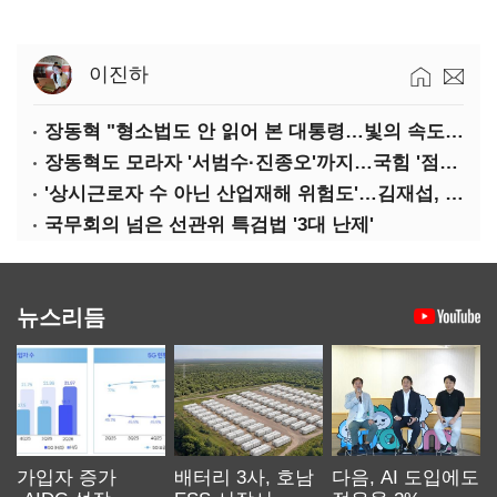
이진하
장동혁 "형소법도 안 읽어 본 대통령…빛의 속도로 무너질 것"
장동혁도 모라자 '서범수·진종오'까지…국힘 '점입가경'
'상시근로자 수 아닌 산업재해 위험도'…김재섭, 산재예방 지원기준 손질
국무회의 넘은 선관위 특검법 '3대 난제'
뉴스리듬
가입자 증가
배터리 3사, 호남
다음, AI 도입에도