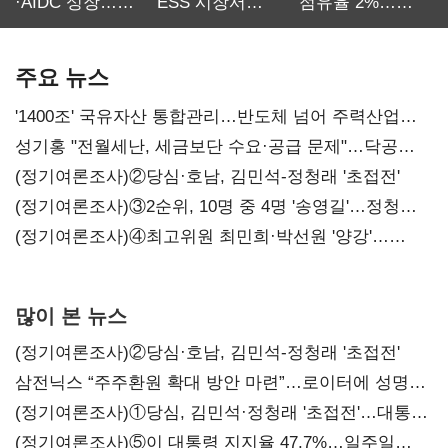
·AIDC 성장…
ESS 시장서
점유율 2%…
SKT 2분기 성장
‘격돌’
에이전트
본궤도
차별화가 관건
주요 뉴스
'1400조' 국유자산 통합관리…반도체 넘어 주력산업
구조혁신
성기홍 "전월세난, 세금보단 수요·공급 문제"…닥공
시사
(정기여론조사)②당심·호남, 김민석-정청래 '초접전'
(정기여론조사)③2순위, 10명 중 4명 '송영길'…정청래
'한 자릿수'
(정기여론조사)④최고위원 최민희·박선원 '양강'…
서미화·이성윤·임미애 뒤이어
많이 본 뉴스
(정기여론조사)②당심·호남, 김민석-정청래 '초접전'
삼전닉스 “주주환원 확대 방안 마련”…로이터에 성명
보내
(정기여론조사)①당심, 김민석·정청래 '초접전'…대통령
지지도 '50% 아래로'(종합)
(정기여론조사)⑤이 대통령 지지율 47.7%…일주일