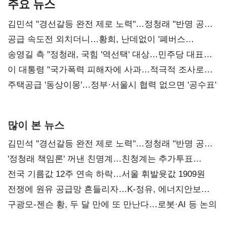
주요 뉴스
김민석 "경선갈등 완전 제로 노력"…정청래 "반명 공세
사과부터"
공급 속도전 외치더니…황희, 난데없이 '폐버스
리모델링' 제안
송영길 측 "정청래, 국힘 '역선택' 대상…민주당 대표로
총선 지휘 못해"
이 대통령 "국가폭력 피해자에 사과…적극적 조사로
진실 밝혀야"
주택공급 '동상이몽'…정부·서울시 협력 없으면 '공수표'
많이 본 뉴스
김민석 "경선갈등 완전 제로 노력"…정청래 "반명 공세
사과부터"
'정청래 책임론' 꺼낸 친명계…친청계는 추가투표
때리기
전국 기름값 12주 연속 하락…서울 휘발윳값 1909원
전쟁에 원유 공급망 흔들리자…K-정유, 에너지안보
핵심으로 재부상
구광모-젠슨 황, 두 달 만에 또 만난다…로봇·AI 등 논의