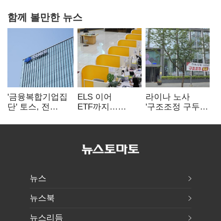
함께 볼만한 뉴스
'금융복합기업집
ELS 이어
라이나 노사
단' 토스, 전
ETF까지…
'구조조정 구두
계열사 내부통제
고위험상품 판매
합의안' 도출
표준화
제동 걸린 은행
뉴스
뉴스북
뉴스리듬