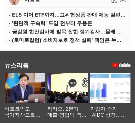
ELS 이어 ETF까지…고위험상품 판매 제동 걸린 은행
'편면적 구속력' 도입 전부터 무용론
금감원 현안검사에 발목 잡힌 정기검사…몰래 웃는 금융권
(토마토칼럼)'소비자보호 정책 실패' 책임은 누가 지나
뉴스리듬
비트코인도
카카오, 2분기
가입자 증가
국가자산으로…'
매출·영업익 역대
·AIDC 성장…
보관·평가·처분'
최대…에이전트
SKT 2분기 성장
기준은 숙제
AI 수익화 관건
본궤도