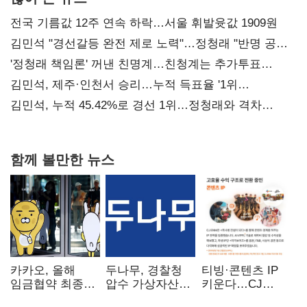
전국 기름값 12주 연속 하락…서울 휘발윳값 1909원
김민석 "경선갈등 완전 제로 노력"…정청래 "반명 공세
사과부터"
'정청래 책임론' 꺼낸 친명계…친청계는 추가투표
때리기
김민석, 제주·인천서 승리…누적 득표율 '1위
탈환'(종합)
김민석, 누적 45.42%로 경선 1위…정청래와 격차
0.86%p(2보)
함께 볼만한 뉴스
카카오, 올해
두나무, 경찰청
티빙·콘텐츠 IP
임금협약 최종
압수 가상자산
키운다…CJ
타결…연봉 6.3%
보관 맡는다…
ENM, 하반기