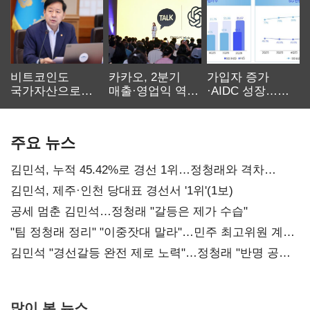
비트코인도
카카오, 2분기
가입자 증가
국가자산으로…'
매출·영업익 역대
·AIDC 성장…
보관·평가·처분'
최대…에이전트
SKT 2분기 성장
기준은 숙제
AI 수익화 관건
본궤도
주요 뉴스
김민석, 누적 45.42%로 경선 1위…정청래와 격차
0.86%p(2보)
김민석, 제주·인천 당대표 경선서 '1위'(1보)
공세 멈춘 김민석…정청래 "갈등은 제가 수습"
"팀 정청래 정리" "이중잣대 말라"…민주 최고위원 계파
다툼 격화
김민석 "경선갈등 완전 제로 노력"…정청래 "반명 공세
사과부터"
많이 본 뉴스