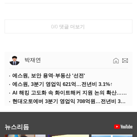
0/0
댓글 더보기
박재연
에스원, 보안 용역·부동산 '선전'
에스원, 3분기 영업익 621억…전년비 3.1%↑
AI 해킹 고도화 속 화이트해커 지원 논의 확산…'버그바운티' 재조명
현대오토에버 3분기 영업익 708억원…전년비 34.8%↑
뉴스리듬