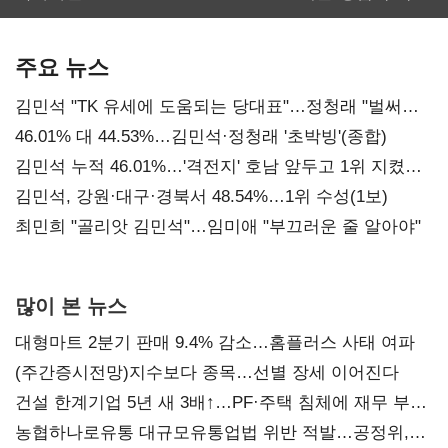
보관·평가·처분'
최대…에이전트
기준은 숙제
AI 수익화 관건
주요 뉴스
김민석 "TK 유세에 도움되는 당대표"…정청래 "벌써
대표된 양 당직 배분"
46.01% 대 44.53%…김민석·정청래 '초박빙'(종합)
김민석 누적 46.01%…'격전지' 호남 앞두고 1위 지켰다
(2보)
김민석, 강원·대구·경북서 48.54%…1위 수성(1보)
최민희 "골리앗 김민석"…임미애 "부끄러운 줄 알아야"
많이 본 뉴스
대형마트 2분기 판매 9.4% 감소…홈플러스 사태 여파
(주간증시전망)지수보다 종목…선별 장세 이어진다
건설 한계기업 5년 새 3배↑…PF·주택 침체에 재무 부담
확대
농협하나로유통 대규모유통업법 위반 적발…공정위,