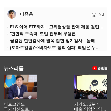
이종용
ELS 이어 ETF까지…고위험상품 판매 제동 걸린 은행
'편면적 구속력' 도입 전부터 무용론
금감원 현안검사에 발목 잡힌 정기검사…몰래 웃는 금융권
(토마토칼럼)'소비자보호 정책 실패' 책임은 누가 지나
뉴스리듬
비트코인도
카카오, 2분기
국가자산으로…'
매출·영업익 역대