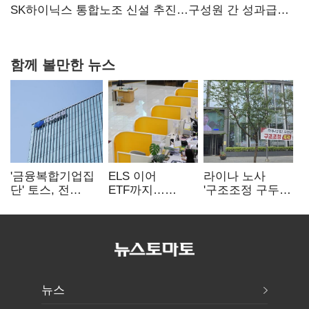
과징금 4억6200만원 부과
SK하이닉스 통합노조 신설 추진…구성원 간 성과급
불만 확산
함께 볼만한 뉴스
'금융복합기업집
ELS 이어
라이나 노사
단' 토스, 전
ETF까지…
'구조조정 구두
계열사 내부통제
고위험상품 판매
합의안' 도출
표준화
제동 걸린 은행
뉴스