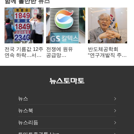
함께 볼만한 뉴스
전국 기름값 12주
전쟁에 원유
반도체공학회
연속 하락…서울
공급망
“연구개발직 주
휘발윳값 1909원
흔들리자…K-
52시간제
정유, 에너지안보
개선해야”
핵심으로 재부상
뉴스
뉴스북
뉴스리듬