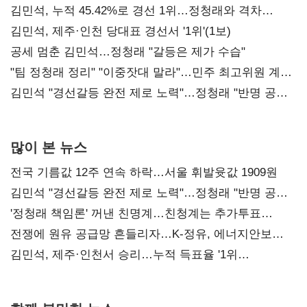
김민석, 누적 45.42%로 경선 1위…정청래와 격차
0.86%p(2보)
김민석, 제주·인천 당대표 경선서 '1위'(1보)
공세 멈춘 김민석…정청래 "갈등은 제가 수습"
"팀 정청래 정리" "이중잣대 말라"…민주 최고위원 계파
다툼 격화
김민석 "경선갈등 완전 제로 노력"…정청래 "반명 공세
사과부터"
많이 본 뉴스
전국 기름값 12주 연속 하락…서울 휘발윳값 1909원
김민석 "경선갈등 완전 제로 노력"…정청래 "반명 공세
사과부터"
'정청래 책임론' 꺼낸 친명계…친청계는 추가투표
때리기
전쟁에 원유 공급망 흔들리자…K-정유, 에너지안보
핵심으로 재부상
김민석, 제주·인천서 승리…누적 득표율 '1위
탈환'(종합)