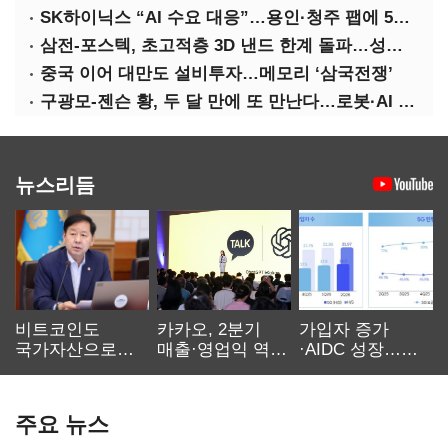
SK하이닉스 “AI 수요 대응”…용인·청주 팹에 54조 투자
삼전-포스텍, 초고적층 3D 낸드 한계 돌파…성능·전력효율 개선
중국 이어 대만도 설비투자…메모리 ‘삼국전쟁’
구광모-젠슨 황, 두 달 만에 또 만난다…로봇·AI 등 논의
뉴스리듬
비트코인도
카카오, 2분기
가입자 증가
국가자산으로…'
매출·영업익 역대
·AIDC 성장…
보관·평가·처분'
최대…에이전트
SKT 2분기 성장
기준은 숙제
AI 수익화 관건
본궤도
주요 뉴스