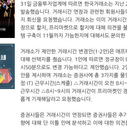
31일 금융투자업계에 따르면 한국거래소는 지난 2
발송했습니다. 거래시간 연장과 관련한 회원사들의
지 회신을 요청했습니다. 거래소는 이미 거래시간
장으로 할지, 프리마켓으로 할지에 대해 의견을 물
템 구축이 11월까지 가능한지에 대해서도 문의한
거래소가 제안한 거래시간 변경안
(1
·
2
안
)
은
애프
대해 선택지를 줬습니다
. 1
안에 따르면 정규장이
시
50
분으로도 변경 가능하다고 제안했습니다
. 2
안을 제시하며 거래소는 증권사에 총
3
가지를 물
점·
IT)
근무시간
(
스케쥴
)
△거래시간이 오전
8
시
근무시간 △
8
시
~9
시의 거래시간이 프리마켓인 경
롭게 기재해달라고 요청했습니다
.
증권사들은 거래시간이 연장되면 증권사들은 추가 
향에 대해 단 이틀 만에 분석하고 이에 대한 의견