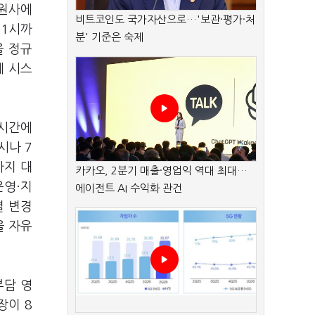
회원사에
비트코인도 국가자산으로…'보관·평가·처
11시까
분' 기준은 숙제
을 정규
에 시스
 시간에
시나
7
가지 대
카카오, 2분기 매출·영업익 역대 최대…
운영·지
에이전트 AI 수익화 관건
별 변경
을 자유
부담 영
장이 8