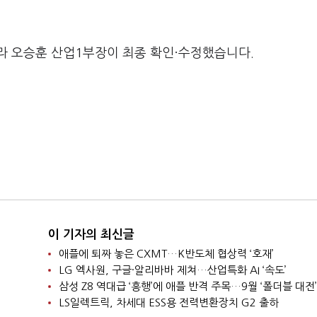
라 오승훈 산업1부장이 최종 확인·수정했습니다.
이 기자의 최신글
애플에 퇴짜 놓은 CXMT…K반도체 협상력 ‘호재’
LG 엑사원, 구글·알리바바 제쳐…산업특화 AI ‘속도’
삼성 Z8 역대급 ‘흥행’에 애플 반격 주목…9월 ‘폴더블 대전’
LS일렉트릭, 차세대 ESS용 전력변환장치 G2 출하