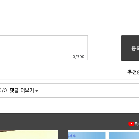
0
/
300
추천
0/0
댓글 더보기