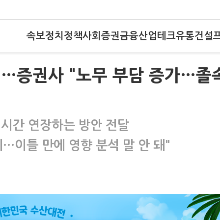
속보
정치
정책
사회
증권
금융
산업
테크
유통
건설
?…증권사 "노무 부담 증가…졸
 시간 연장하는 방안 전달
…이틀 만에 영향 분석 말 안 돼"