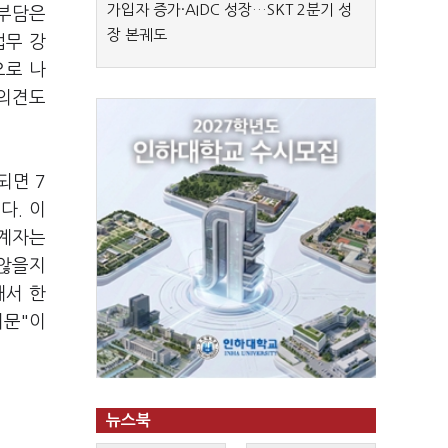
가입자 증가·AIDC 성장…SKT 2분기 성
 부담은
장 본궤도
업무 강
으로 나
의견도
되면 7
다. 이
관계자는
 않을지
해서 한
의문"이
뉴스북