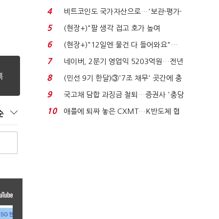
지에 상한가...
4
비트코인도 국가자산으로…'보관·평가·
처분' 기준은 ...
5
(현장+)"팔 생각 접고 호가 높여
요"…'덜 똘똘한 한 채' 20...
6
(현장+)"12일엔 물건 다 들어와요"…
빈 매대 채우며 문 연 ...
7
네이버, 2분기 영업익 5203억원…전년
비 0.2% 감소...
8
(민선 9기 한달)③'7조 채무' 곳간에 충
격…추미애, 20년...
9
국고채 담합 과징금 철퇴…증권사 '충당
금 폭탄' 우려...
10
애플에 퇴짜 놓은 CXMT…K반도체 협
순
상력 ‘호재’...