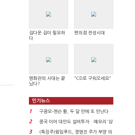
집다운 집이 필요하
편의점 전성시대
다
영화관의 시대는 끝
"CD로 구워오세요"
났다?
인기뉴스
1
구광모-젠슨 황, 두 달 만에 또 만난다…
로봇·AI 등 논...
2
중국 이어 대만도 설비투자…메모리 ‘삼
국전쟁’
3
(특징주)윙입푸드, 경영진 주가 부양 의