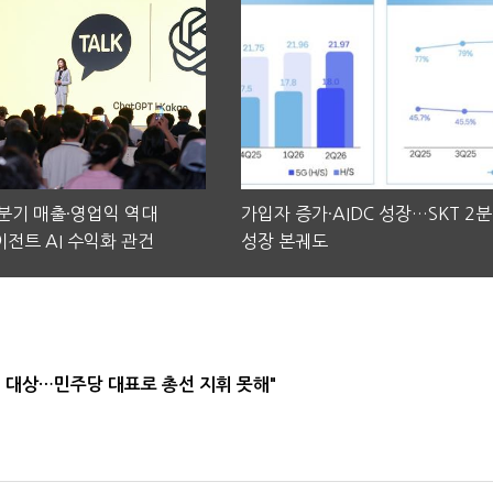
2분기 매출·영업익 역대
가입자 증가·AIDC 성장…SKT 2
전트 AI 수익화 관건
성장 본궤도
택' 대상…민주당 대표로 총선 지휘 못해"