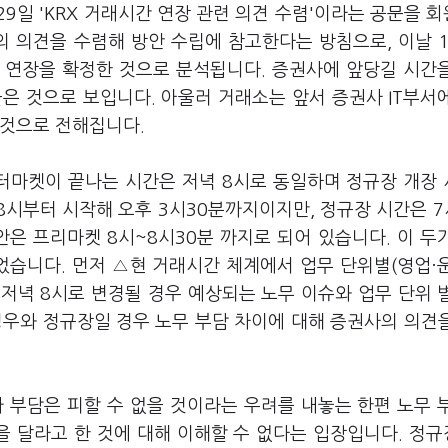
9일 'KRX 거래시간 연장 관련 의견 수렴'이라는 공문을 
 의견을 수렴해 방안 수립에 참고한다는 방침으로, 이날 
 연장을 확정한 것으로 분석됩니다. 증권사에 앞당길 시간
은 것으로 보입니다. 아울러 거래소는 앞서 증권사 IT부서
 것으로 전해집니다.
터마켓이 끝나는 시간은 저녁
8
시로 동일하며 정규장 개장
8
시부터 시작해 오후 3
시
30
분까지이지만
,
정규장 시간은
7
안은 프리마켓
8
시
~8
시
30
분 까지로 되어 있습니다
.
이 두
었습니다
.
먼저 △현 거래시간 체계에서 업무 단위별
(
영업
·
~
저녁
8
시로 변경될 경우 예상되는 노무 이슈와 업무 단위 
우와 정규장일 경우 노무 부담 차이에 대해 증권사의 의견
부담은 피할 수 없을 것이라는 우려를 내놓는 한편 노무 
을 달라고 한 것에 대해 이해할 수 없다는 입장입니다. 정규