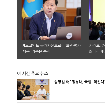
비트코인도 국가자산으로…'보관·평가
카카오, 
·처분' 기준은 숙제
최대…에이
이 시간 주요 뉴스
송영길 측 "정청래, 국힘 '역선