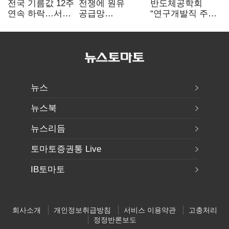
전국 기름값 12주
전쟁에 원유
반도체공학회
연속 하락…서울
공급망
“연구개발직 주
휘발윳값 1909원
흔들리자…K-
52시간제
정유, 에너지안보
개선해야”
핵심으로 재부상
뉴스
뉴스북
뉴스리듬
토마토증권통 Live
IB토마토
회사소개
개인정보취급방침
서비스 이용약관
고충처리
정정반론보도