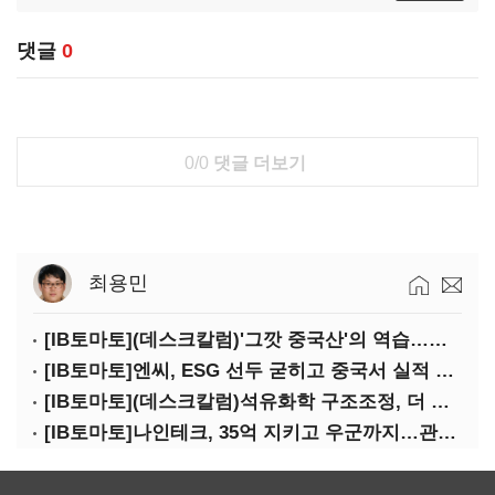
댓글
0
0/0
댓글 더보기
최용민
[IB토마토](데스크칼럼)'그깟 중국산'의 역습…전기차 시장도 내줄 셈인가
[IB토마토]엔씨, ESG 선두 굳히고 중국서 실적 반등 시동
[IB토마토](데스크칼럼)석유화학 구조조정, 더 미루면 공멸이다
[IB토마토]나인테크, 35억 지키고 우군까지…관계사 활용 '1석2조'