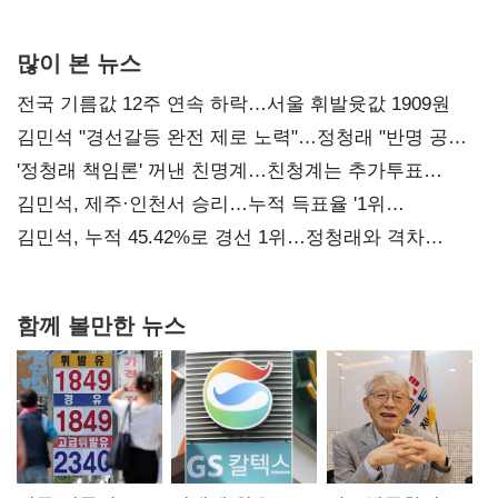
사과부터"
많이 본 뉴스
전국 기름값 12주 연속 하락…서울 휘발윳값 1909원
김민석 "경선갈등 완전 제로 노력"…정청래 "반명 공세
사과부터"
'정청래 책임론' 꺼낸 친명계…친청계는 추가투표
때리기
김민석, 제주·인천서 승리…누적 득표율 '1위
탈환'(종합)
김민석, 누적 45.42%로 경선 1위…정청래와 격차
0.86%p(2보)
함께 볼만한 뉴스