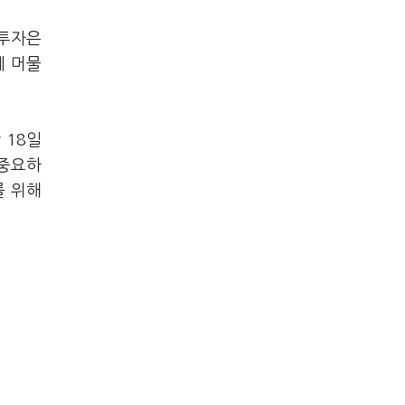
 투자은
에 머물
 18일
 중요하
를 위해