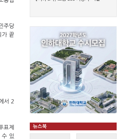
용노동법
 민주당
회가 끝
에서 2
뉴스북
중투표제
 수 있