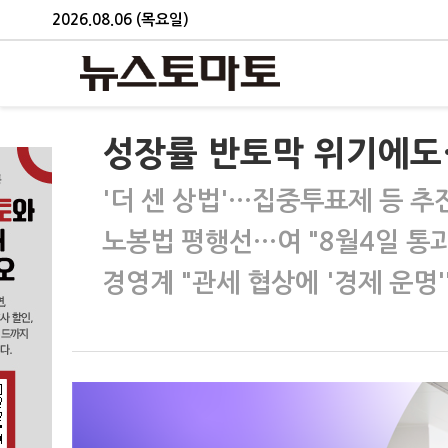
2026.08.06 (목요일)
성장률 반토막 위기에도
'더 센 상법'…집중투표제 등 추
노봉법 평행선…여 "8월4일 통과
경영계 "관세 협상에 '경제 운명'