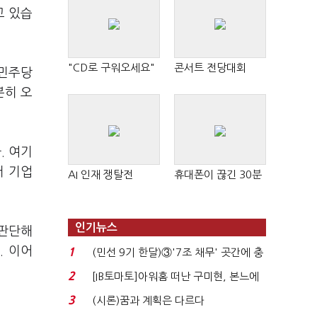
고 있습
"CD로 구워오세요"
콘서트 전당대회
 민주당
분히 오
. 여기
터 기업
AI 인재 쟁탈전
휴대폰이 끊긴 30분
인기뉴스
 판단해
. 이어
1
(민선 9기 한달)③'7조 채무' 곳간에 충
격…추미애, 20년...
2
[IB토마토]아워홈 떠난 구미현, 본느에
340억 베팅…가...
3
(시론)꿈과 계획은 다르다