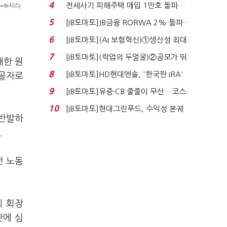
4
전세사기 피해주택 매입 1만호 돌파…
=뉴시스)
누적 피해자 4만2...
5
[IB토마토]JB금융 RORWA 2% 돌파…
실적 견인은 은행 ...
6
[IB토마토](AI 보험혁신)①생산성 최대
80% 개선…현실...
7
[IB토마토](락업의 두얼굴)②공모가 뛰
대한 원
자 첫날 매도…FI ...
8
[IB토마토]HD현대엔솔, '한국판 IRA'
 골자로
수혜 부상…세액공...
9
[IB토마토]유증·CB 줄줄이 무산…코스
닥 벌점 급증에 ...
10
[IB토마토]현대그린푸드, 수익성 본궤
 반발하
도…실적 개선에 ...
.
던 노동
회 회장
반에 심