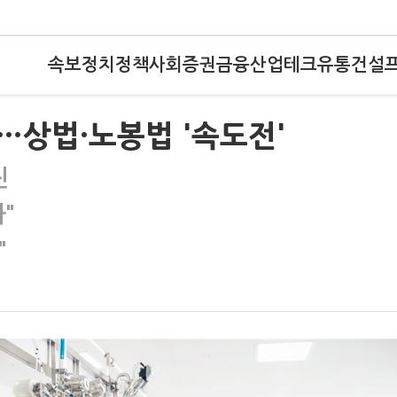
속보
정치
정책
사회
증권
금융
산업
테크
유통
건설
…상법·노봉법 '속도전'
진
"
"