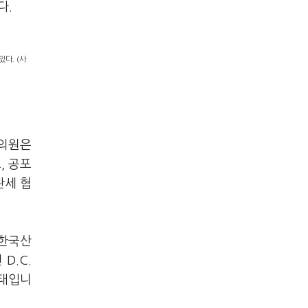
다.
다. (사
 의원은
, 공포
관세 협
.
 한국산
D.C.
상태입니