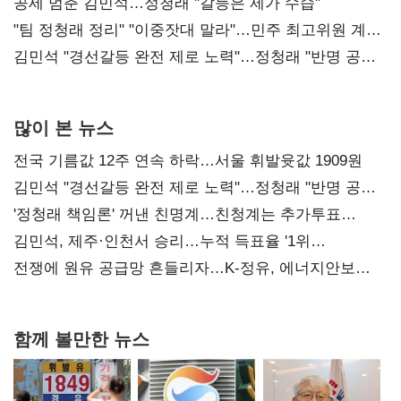
공세 멈춘 김민석…정청래 "갈등은 제가 수습"
"팀 정청래 정리" "이중잣대 말라"…민주 최고위원 계파
다툼 격화
김민석 "경선갈등 완전 제로 노력"…정청래 "반명 공세
사과부터"
많이 본 뉴스
전국 기름값 12주 연속 하락…서울 휘발윳값 1909원
김민석 "경선갈등 완전 제로 노력"…정청래 "반명 공세
사과부터"
'정청래 책임론' 꺼낸 친명계…친청계는 추가투표
때리기
김민석, 제주·인천서 승리…누적 득표율 '1위
탈환'(종합)
전쟁에 원유 공급망 흔들리자…K-정유, 에너지안보
핵심으로 재부상
함께 볼만한 뉴스