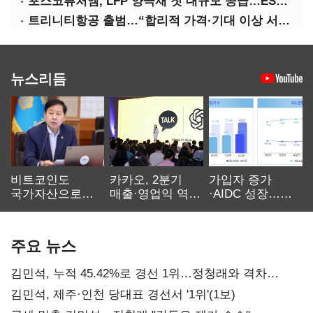
포스코퓨처엠, LFP 양극재 첫 대규모 공급…ESS 시장 공략
트리니티항공 출범…“합리적 가격·기대 이상 서비스로 승부”
뉴스리듬
비트코인도
카카오, 2분기
가입자 증가
국가자산으로…'
매출·영업익 역대
·AIDC 성장…
보관·평가·처분'
최대…에이전트
SKT 2분기 성장
기준은 숙제
AI 수익화 관건
본궤도
주요 뉴스
김민석, 누적 45.42%로 경선 1위…정청래와 격차
0.86%p(2보)
김민석, 제주·인천 당대표 경선서 '1위'(1보)