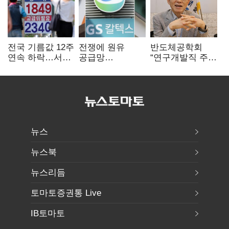
전국 기름값 12주
전쟁에 원유
반도체공학회
연속 하락…서울
공급망
“연구개발직 주
휘발윳값 1909원
흔들리자…K-
52시간제
정유, 에너지안보
개선해야”
핵심으로 재부상
뉴스
뉴스북
뉴스리듬
토마토증권통 Live
IB토마토