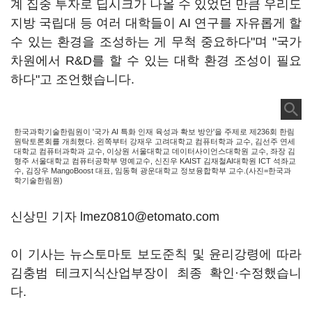
계 집중 투자로 딥시크가 나올 수 있었던 만큼 우리도
지방 국립대 등 여러 대학들이 AI 연구를 자유롭게 할
수 있는 환경을 조성하는 게 무척 중요하다"며 "국가
차원에서 R&D를 할 수 있는 대학 환경 조성이 필요
하다"고 조언했습니다.
한국과학기술한림원이 '국가 AI 특화 인재 육성과 확보 방안'을 주제로 제236회 한림
원탁토론회를 개최했다. 왼쪽부터 강재우 고려대학교 컴퓨터학과 교수, 김선주 연세
대학교 컴퓨터과학과 교수, 이상원 서울대학교 데이터사이언스대학원 교수, 좌장 김
형주 서울대학교 컴퓨터공학부 명예교수, 신진우 KAIST 김재철AI대학원 ICT 석좌교
수, 김장우 MangoBoost 대표, 임동혁 광운대학교 정보융합학부 교수.(사진=한국과
학기술한림원)
신상민 기자 lmez0810@etomato.com
이 기사는 뉴스토마토 보도준칙 및 윤리강령에 따라
김충범 테크지식산업부장이 최종 확인·수정했습니
다.