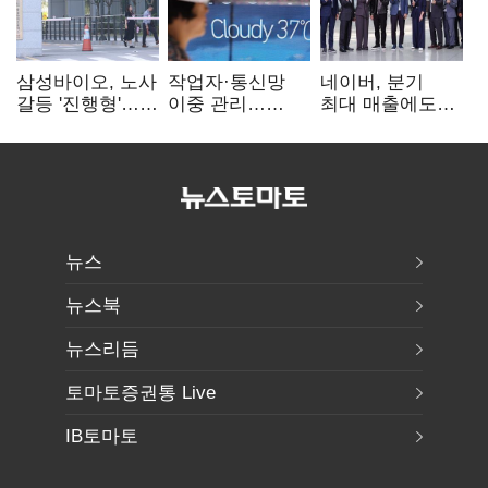
삼성바이오, 노사
작업자·통신망
네이버, 분기
갈등 '진행형'…
이중 관리…
최대 매출에도
파업 여파 촉각
통신3사, 폭염
영업익 감소…AI
비상대응 돌입
팩토리 속도
뉴스
뉴스북
뉴스리듬
토마토증권통 Live
IB토마토