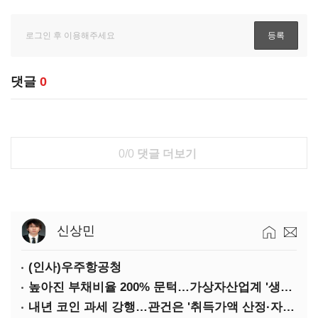
댓글
0
0/0
댓글 더보기
신상민
(인사)우주항공청
높아진 부채비율 200% 문턱…가상자산업계 '생존 시험대'
내년 코인 과세 강행…관건은 '취득가액 산정·자산 이동'