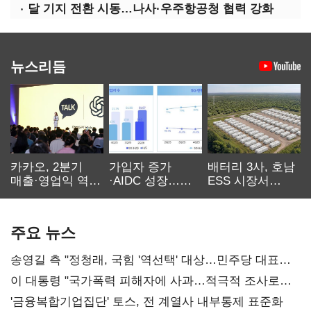
달 기지 전환 시동…나사·우주항공청 협력 강화
뉴스리듬
카카오, 2분기
가입자 증가
배터리 3사, 호남
매출·영업익 역대
·AIDC 성장…
ESS 시장서
최대…에이전트
SKT 2분기 성장
‘격돌’
AI 수익화 관건
본궤도
주요 뉴스
송영길 측 "정청래, 국힘 '역선택' 대상…민주당 대표로
총선 지휘 못해"
이 대통령 "국가폭력 피해자에 사과…적극적 조사로
진실 밝혀야"
'금융복합기업집단' 토스, 전 계열사 내부통제 표준화