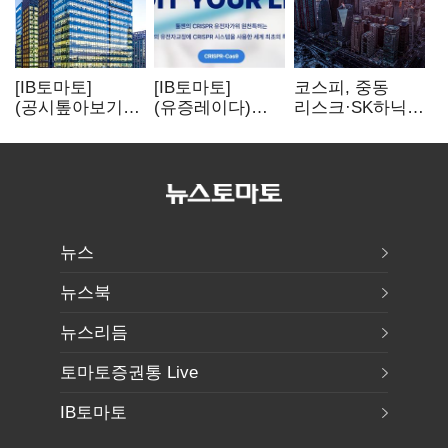
[IB토마토]
[IB토마토]
코스피, 중동
(공시톺아보기)
(유증레이다)
리스크·SK하닉
수주 공시, 왜
툴젠, 조달액
5% 급락에
바로 매출로
3분의 1 토막…
뒷걸음
잡히지 않을까
특허소송
비용부터 챙긴다
뉴스
뉴스북
뉴스리듬
토마토증권통 Live
IB토마토