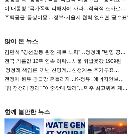
총선 지휘 못해"
이 대통령 "국가폭력 피해자에 사과…적극적 조사로
진실 밝혀야"
주택공급 '동상이몽'…정부·서울시 협력 없으면 '공수표'
많이 본 뉴스
김민석 "경선갈등 완전 제로 노력"…정청래 "반명 공세
사과부터"
전국 기름값 12주 연속 하락…서울 휘발윳값 1909원
'정청래 책임론' 꺼낸 친명계…친청계는 추가투표
때리기
전쟁에 원유 공급망 흔들리자…K-정유, 에너지안보
핵심으로 재부상
"팀 정청래 정리" "이중잣대 말라"…민주 최고위원 계파
다툼 격화
함께 볼만한 뉴스