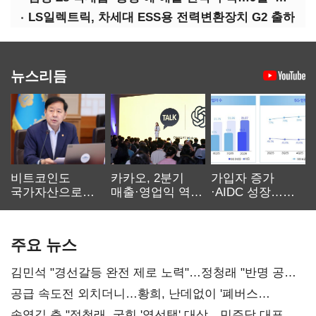
LS일렉트릭, 차세대 ESS용 전력변환장치 G2 출하
뉴스리듬
비트코인도
카카오, 2분기
가입자 증가
국가자산으로…'
매출·영업익 역대
·AIDC 성장…
보관·평가·처분'
최대…에이전트
SKT 2분기 성장
기준은 숙제
AI 수익화 관건
본궤도
주요 뉴스
김민석 "경선갈등 완전 제로 노력"…정청래 "반명 공세
사과부터"
공급 속도전 외치더니…황희, 난데없이 '폐버스
리모델링' 제안
송영길 측 "정청래, 국힘 '역선택' 대상…민주당 대표로