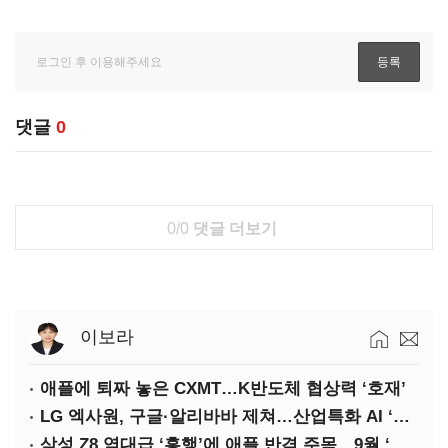
댓글
0
0/0
댓글 더보기
이보라
애플에 퇴짜 놓은 CXMT…K반도체 협상력 ‘호재’
LG 엑사원, 구글·알리바바 제쳐…산업특화 AI ‘속도’
삼성 Z8 역대급 ‘흥행’에 애플 반격 주목…9월 ‘폴더블 대전’