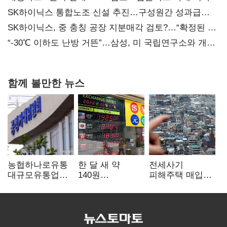
SK하이닉스 통합노조 신설 추진…구성원간 성과급
불만 확산
SK하이닉스, 중 충칭 공장 지분매각 검토?…“확정된 바
없어”
“-30℃ 이하도 난방 거뜬”…삼성, 미 국립연구소와 개발
협력
함께 볼만한 뉴스
농협하나로유통
한 달 새 약
전세사기
대규모유통업법
140원
피해주택 매입
위반 적발…
급락…'역대급
1만호 돌파…
공정위, 과징금
엔저'에 원화
누적 피해자
4억6200만원
변곡점
4만278명
부과