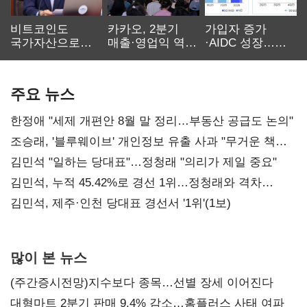
비트코인도
카카오, 2분기
가입자 증가
국가자산으로…'
매출·영업익 역대
·AIDC 성장…
보관·평가·처분'
최대…에이전트
SKT 2분기 성장
기준은 숙제
AI 수익화 관건
본궤도
주요 뉴스
한정애 "세제 개편안 8월 말 정리…부동산 공급도 논의"
조승래, '블루웨이브' 개인정보 유출 사과 "무거운 책임
통감"
김민석 "일하는 당대표"…정청래 "의리가 제일 중요"
김민석, 누적 45.42%로 경선 1위…정청래와 격차
0.86%p(2보)
김민석, 제주·인천 당대표 경선서 '1위'(1보)
많이 본 뉴스
(주간증시전망)지수보다 종목…선별 장세 이어진다
대형마트 2분기 판매 9.4% 감소…홈플러스 사태 여파