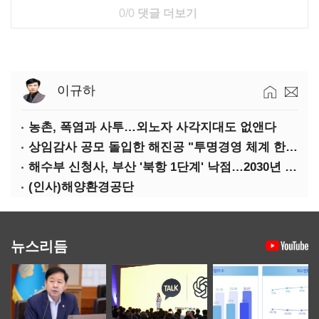
0/0
댓글 더보기
이규하
농촌, 폭염과 사투…외노자 사각지대도 없앤다
상임감사 공모 돌입한 해진공 "투명경영 체계 한층 강화"
해수부 신청사, 부산 '북항 1단계' 낙점…2030년 완공 목표
(인사)해양환경공단
뉴스리듬