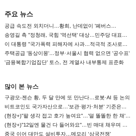
기준은 숙제
AI 수익화 관건
본궤도
주요 뉴스
공급 속도전 외치더니…황희, 난데없이 '폐버스
리모델링' 제안
송영길 측 "정청래, 국힘 '역선택' 대상…민주당 대표로
총선 지휘 못해"
이 대통령 "국가폭력 피해자에 사과…적극적 조사로
진실 밝혀야"
주택공급 '동상이몽'…정부·서울시 협력 없으면 '공수표'
'금융복합기업집단' 토스, 전 계열사 내부통제 표준화
많이 본 뉴스
구광모-젠슨 황, 두 달 만에 또 만난다…로봇·AI 등 논의
비트코인도 국가자산으로…'보관·평가·처분' 기준은
숙제
(현장+)"팔 생각 접고 호가 높여요"…'덜 똘똘한 한 채'
20억 키맞추기
(현장+)"12일엔 물건 다 들어와요"…빈 매대 채우며 문
연 홈플러스
중국 이어 대만도 설비투자…메모리 ‘삼국전쟁’