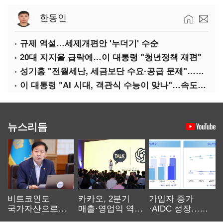
한동인
규제 역설…세제개편안 '누더기' 수순
20대 지지율 급락에…이 대통령 "청년정책 재편"
성기홍 "전월세난, 세금보단 수요·공급 문제"…닥공 시사
이 대통령 "AI 시대, 객관식 수능이 맞나"…속도전 '경계'
뉴스리듬
비트코인도
카카오, 2분기
가입자 증가
국가자산으로…'
매출·영업익 역대
·AIDC 성장…
보관·평가·처분'
최대…에이전트
SKT 2분기 성장