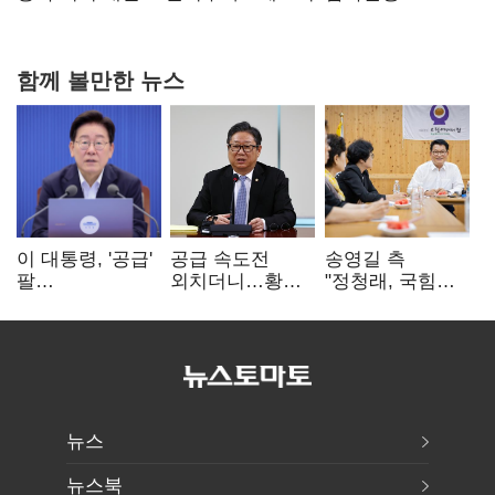
함께 볼만한 뉴스
이 대통령, '공급'
공급 속도전
송영길 측
팔
외치더니…황희,
"정청래, 국힘
걷어붙였는데…
난데없이 '폐버스
'역선택' 대상…
여 내부선
리모델링' 제안
민주당 대표로
'부동산
총선 지휘 못해"
망언'(종합)
뉴스
뉴스북