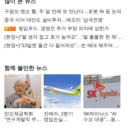
많이 본 뉴스
구광모-젠슨 황, 두 달 만에 또 만난다…로봇·AI 등 논의
중국 이어 대만도 설비투자…메모리 ‘삼국전쟁’
윙입푸드, 경영진 주가 부양 의지에 상한가
(현장+)"팔 생각 접고 호가 높여요"…'덜 똘똘한 한 채'
20억 키맞추기
(현장+)"12일엔 물건 다 들어와요"…빈 매대 채우며 문
연 홈플러스
함께 볼만한 뉴스
반도체공학회
진에어, 2분기
SK하이닉스 “AI
“연구개발직 주
영업손실
수요 대응”…용인
52시간제
731억…유가
·청주 팹에 54조