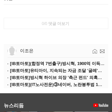
0/0
댓글 더보기
이조은
[IB토마토](합정역 7번출구)방시혁, 1900억 이득 논란…하이브 상장 진실은?
[IB토마토]유티아이, 지속되는 자금 조달 '굴레'…부채 리스크 고조
[IB토마토]방시혁 하이브 의장 '측근 펀드' 의혹…실상은 해외 투자 무산
[IB토마토](IT노사전운)③네이버, 노란봉투법 1호 되나…관건은 '진짜 주인'
뉴스리듬