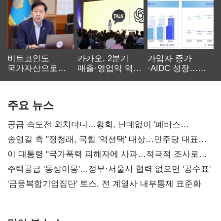
비트코인도
카카오, 2분기
가입자 증가
국가자산으로…'
매출·영업익 역대
·AIDC 성장…
보관·평가·처분'
최대…에이전트
SKT 2분기 성장
기준은 숙제
AI 수익화 관건
본궤도
주요 뉴스
공급 속도전 외치더니…황희, 난데없이 '폐버스
리모델링' 제안
송영길 측 "정청래, 국힘 '역선택' 대상…민주당 대표로
총선 지휘 못해"
이 대통령 "국가폭력 피해자에 사과…적극적 조사로
진실 밝혀야"
주택공급 '동상이몽'…정부·서울시 협력 없으면 '공수표'
'금융복합기업집단' 토스, 전 계열사 내부통제 표준화