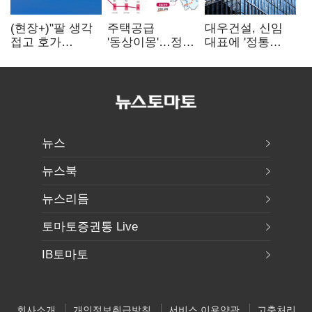
(현장+)"팔 생각
주택공급
대우건설, 신임
접고 호가
'동상이몽'…정부
대표에 '정통
높여요"…'덜
·서울시 협력
대우맨' 이강석
똘똘한 한 채'
없으면 '공수표'
부사장 내정
20억 키맞추기
뉴스
뉴스북
뉴스리듬
토마토증권통 Live
IB토마토
회사소개
개인정보취급방침
서비스 이용약관
고충처리