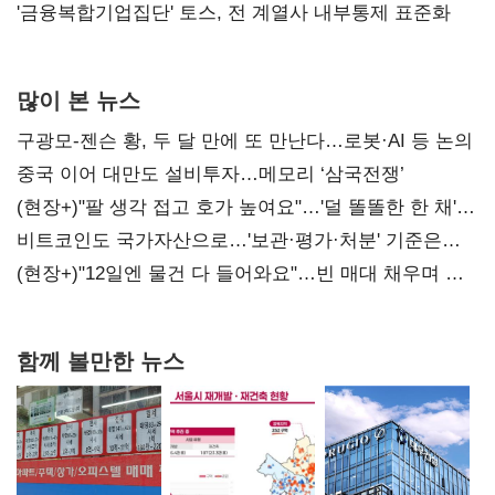
'금융복합기업집단' 토스, 전 계열사 내부통제 표준화
많이 본 뉴스
구광모-젠슨 황, 두 달 만에 또 만난다…로봇·AI 등 논의
중국 이어 대만도 설비투자…메모리 ‘삼국전쟁’
(현장+)"팔 생각 접고 호가 높여요"…'덜 똘똘한 한 채'
20억 키맞추기
비트코인도 국가자산으로…'보관·평가·처분' 기준은
숙제
(현장+)"12일엔 물건 다 들어와요"…빈 매대 채우며 문
연 홈플러스
함께 볼만한 뉴스