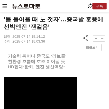
구독
‘물 들어올 때 노 젓자’…중국발 훈풍에
선박엔진 ‘잰걸음’
입력: 2025-07-14 15:14:12
수정: 2025-07-14 18:03:36
답글쓰기
기술력 뛰어나 중국도 ‘러브콜’
친환경 흐름에 호조 이어질 듯
HD현대·한화, 엔진 생산역량↑