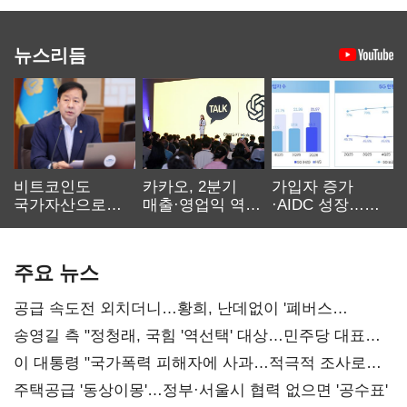
뉴스리듬
비트코인도
카카오, 2분기
가입자 증가
국가자산으로…'
매출·영업익 역대
·AIDC 성장…
보관·평가·처분'
최대…에이전트
SKT 2분기 성장
기준은 숙제
AI 수익화 관건
본궤도
주요 뉴스
공급 속도전 외치더니…황희, 난데없이 '폐버스
리모델링' 제안
송영길 측 "정청래, 국힘 '역선택' 대상…민주당 대표로
총선 지휘 못해"
이 대통령 "국가폭력 피해자에 사과…적극적 조사로
진실 밝혀야"
주택공급 '동상이몽'…정부·서울시 협력 없으면 '공수표'