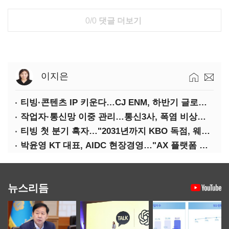
0/0
댓글 더보기
이지은
티빙·콘텐츠 IP 키운다…CJ ENM, 하반기 글로벌 확장 가속
작업자·통신망 이중 관리…통신3사, 폭염 비상대응 돌입
티빙 첫 분기 흑자…"2031년까지 KBO 독점, 웨이브 합병도 속도"
박윤영 KT 대표, AIDC 현장경영…"AX 플랫폼 핵심 인프라로 키운다"
뉴스리듬