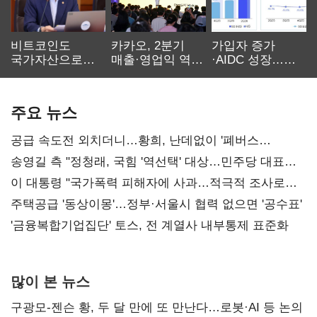
비트코인도
카카오, 2분기
가입자 증가
국가자산으로…'
매출·영업익 역대
·AIDC 성장…
보관·평가·처분'
최대…에이전트
SKT 2분기 성장
기준은 숙제
AI 수익화 관건
본궤도
주요 뉴스
공급 속도전 외치더니…황희, 난데없이 '폐버스
리모델링' 제안
송영길 측 "정청래, 국힘 '역선택' 대상…민주당 대표로
총선 지휘 못해"
이 대통령 "국가폭력 피해자에 사과…적극적 조사로
진실 밝혀야"
주택공급 '동상이몽'…정부·서울시 협력 없으면 '공수표'
'금융복합기업집단' 토스, 전 계열사 내부통제 표준화
많이 본 뉴스
구광모-젠슨 황, 두 달 만에 또 만난다…로봇·AI 등 논의