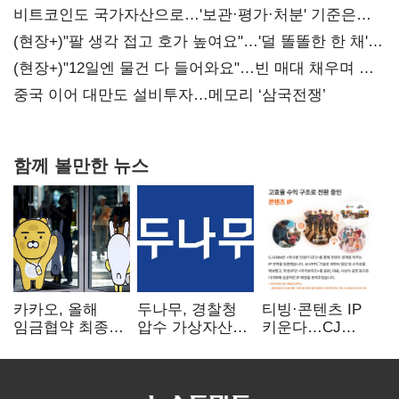
비트코인도 국가자산으로…'보관·평가·처분' 기준은
숙제
(현장+)"팔 생각 접고 호가 높여요"…'덜 똘똘한 한 채'
20억 키맞추기
(현장+)"12일엔 물건 다 들어와요"…빈 매대 채우며 문
연 홈플러스
중국 이어 대만도 설비투자…메모리 ‘삼국전쟁’
함께 볼만한 뉴스
카카오, 올해
두나무, 경찰청
티빙·콘텐츠 IP
임금협약 최종
압수 가상자산
키운다…CJ
타결…연봉 6.3%
보관 맡는다…
ENM, 하반기
인상·격려금
커스터디 사업
글로벌 확장 가속
300만원
최종 낙찰